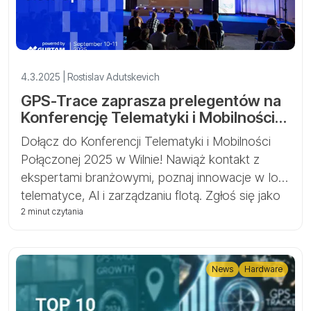
4.3.2025 | Rostislav Adutskevich
GPS-Trace zaprasza prelegentów na
Konferencję Telematyki i Mobilności
Połączonej 2025
Dołącz do Konferencji Telematyki i Mobilności
Połączonej 2025 w Wilnie! Nawiąż kontakt z
ekspertami branżowymi, poznaj innowacje w IoT,
telematyce, AI i zarządzaniu flotą. Zgłoś się jako
prelegent już teraz!
2 minut czytania
News
Hardware