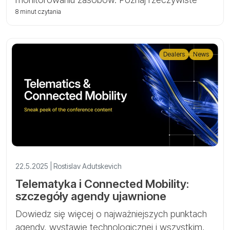
przypadki użycia, raporty oparte na zdarzeniach i
8 minut czytania
mapowanie wewnętrzne dla zaawansowanej
logistyki i kontroli floty.
Dealers
News
22.5.2025 | Rostislav Adutskevich
Telematyka i Connected Mobility:
szczegóły agendy ujawnione
Dowiedz się więcej o najważniejszych punktach
agendy, wystawie technologicznej i wszystkim,