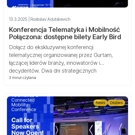
13.3.2025 | Rostislav Adutskevich
Konferencja Telematyka i Mobilność
Połączona: dostępne bilety Early Bird
Dołącz do ekskluzywnej konferencji
telematycznej organizowanej przez Gurtam,
łączącej liderów branży, innowatorów i
decydentów. Dwa dni strategicznych
spostrzeżeń i networkingu w Wilnie. Bilety Early
3 minut czytania
Bird na konferencję Telematyka i Mobilność
Połączona są już dostępne!
News
Dealers