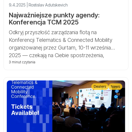
9.4.2025 | Rostislav Adutskevich
Najważniejsze punkty agendy:
Konferencja TCM 2025
Odkryj przyszłość zarządzania flotą na
Konferencji Telematics & Connected Mobility
organizowanej przez Gurtam, 10-11 września
2025 — czekają na Ciebie spostrzeżenia,
technologia i światowi eksperci.
3 minut czytania
Dealers
News