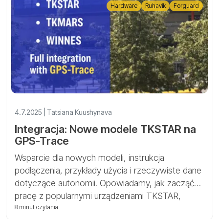
Hardware
Ruhavik
Forguard
4.7.2025 | Tatsiana Kuushynava
Integracja: Nowe modele TKSTAR na
GPS-Trace
Wsparcie dla nowych modeli, instrukcja
podłączenia, przykłady użycia i rzeczywiste dane
dotyczące autonomii. Opowiadamy, jak zacząć
pracę z popularnymi urządzeniami TKSTAR,
TKMARS i WINNES w Ruhavik i Forguard.
8 minut czytania