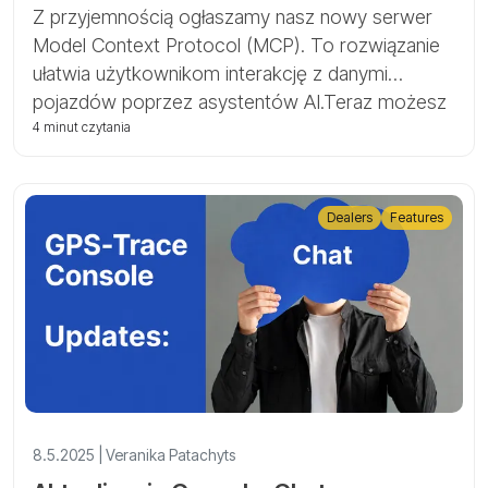
Context Protocol
Z przyjemnością ogłaszamy nasz nowy serwer
Model Context Protocol (MCP). To rozwiązanie
ułatwia użytkownikom interakcję z danymi
pojazdów poprzez asystentów AI.Teraz możesz
uzyskać dostęp do informacji o swoim koncie,
4 minut czytania
po prostu zadając pytania, bez konieczności
nawigowania przez tradycyjny interfejs aplikacji.
Dealers
Features
8.5.2025 | Veranika Patachyts