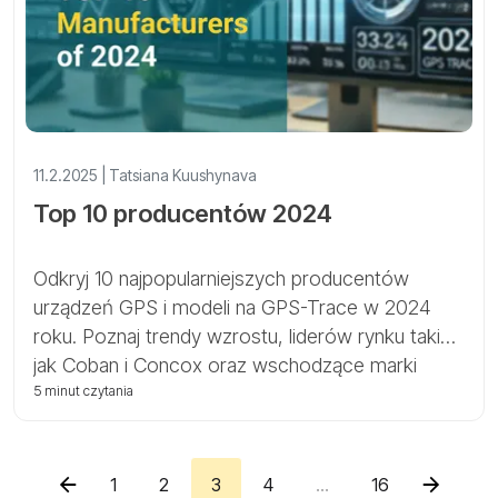
11.2.2025 | Tatsiana Kuushynava
Top 10 producentów 2024
Odkryj 10 najpopularniejszych producentów
urządzeń GPS i modeli na GPS-Trace w 2024
roku. Poznaj trendy wzrostu, liderów rynku takich
jak Coban i Concox oraz wschodzące marki
kształtujące przyszłość monitoringu GPS.
5 minut czytania
1
2
3
4
...
16