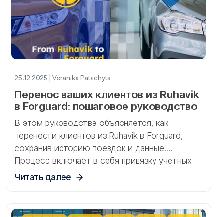
25.12.2025 | Veranika Patachyts
Перенос ваших клиентов из Ruhavik
в Forguard: пошаговое руководство
В этом руководстве объясняется, как
перенести клиентов из Ruhavik в Forguard,
сохранив историю поездок и данные.
Процесс включает в себя привязку учетных
записей к GPS-Trace Console, включение
Читать далее
сервисного режима и перенос объектов.