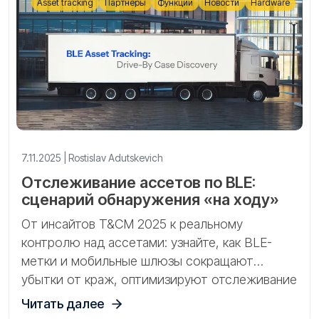
Asset tracking
Партнёры
Функции
Новости
Hardware
7.11.2025 | Rostislav Adutskevich
Отслеживание ассетов по BLE:
сценарий обнаружения «на ходу»
От инсайтов T&CM 2025 к реальному
контролю над ассетами: узнайте, как BLE-
метки и мобильные шлюзы сокращают
убытки от краж, оптимизируют отслеживание
арендованного оборудования и реализуют
Читать далее
сценарий обнаружения «на ходу» с помощью