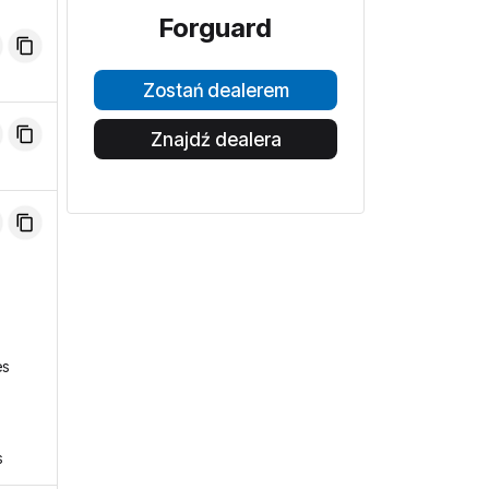
Forguard
Zostań dealerem
Znajdź dealera
es
s