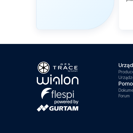
Urząd
Produc
Urządz
Pomo
Dokume
Forum