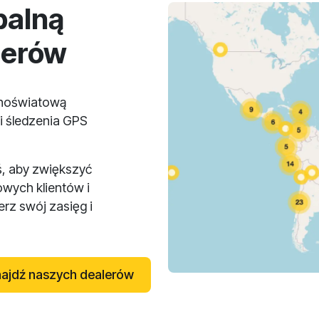
balną
lerów
lnoświatową
i śledzenia GPS
ś, aby zwiększyć
owych klientów i
rz swój zasięg i
ajdź naszych dealerów