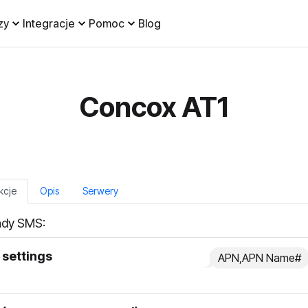
zy
Integracje
Pomoc
Blog
Concox AT1
kcje
Opis
Serwery
dy SMS:
settings
APN,APN Name#