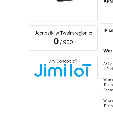
APN
IP s
Jednostki w Twoim regionie:
0
/ 900
Wor
Jimi Concox IoT
A=1 or
1: Pos
When
T is t
Sensor
When
T is t