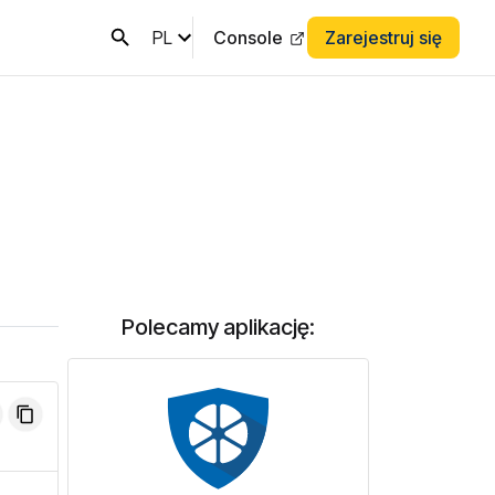
PL
Console
Zarejestruj się
Polecamy aplikację: