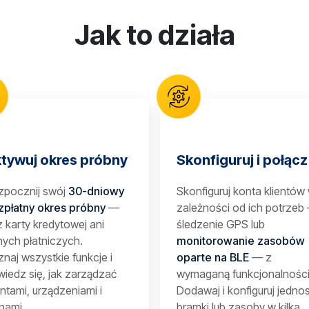
Jak to działa
tywuj okres próbny
Skonfiguruj i połącz
zpocznij swój
30-dniowy
Skonfiguruj konta klientów
zpłatny okres próbny
—
zależności od ich potrzeb
 karty kredytowej ani
śledzenie GPS lub
ych płatniczych.
monitorowanie zasobów
naj wszystkie funkcje i
oparte na BLE
— z
iedz się, jak zarządzać
wymaganą funkcjonalności
entami, urządzeniami i
Dodawaj i konfiguruj jednos
nami.
bramki lub zasoby w kilka