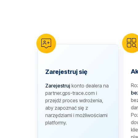
reCAPTCHA verification
Ak
Zarejestruj się
Ro
Zarejestruj
konto dealera na
be
partner.gps-trace.com i
bez
przejdź proces wdrożenia,
dan
aby zapoznać się z
Poz
narzędziami i możliwościami
dow
platformy.
kli
pla