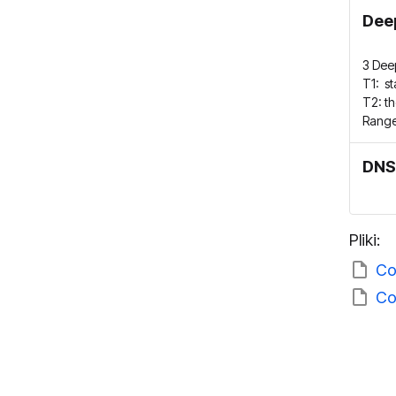
Dee
3 Dee
T1: st
T2: th
Range
DNS
Pliki:
Co
Co