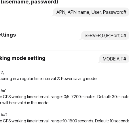
 (username, password)
APN, APN name, User, Password#
ettings
SERVER,0,IP,Port,0#
king mode setting
MODE,A,T#
 2;
itioning in a regular time interval 2: Power saving mode
 A=1
he GPS working time interval, range: 0/5-7200 minutes. Default: 30 minut
 will be invalid in this mode.
 A=2
he GPS working time interval, range:10-1800 seconds. Default: 10 second