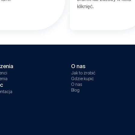
kliknięć.
zenia
O nas
enci
Jak to zrobić
enia
Gdzie kupić
c
O nas
Blog
ntacja