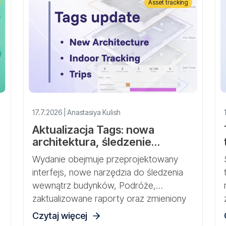
Asset tracking
17.7.2026 | Anastasiya Kulish
Aktualizacja Tags: nowa
architektura, śledzenie
wewnątrz budynków, Podróże
Wydanie obejmuje przeprojektowany
interfejs, nowe narzędzia do śledzenia
wewnątrz budynków, Podróże,
zaktualizowane raporty oraz zmieniony
model danych do pracy z Bramkami,
Czytaj więcej
Czujnikami i Zasobami.