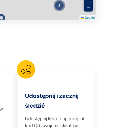
8
−
Leaflet
2
2
2
5
3
2
Udostępnij i zacznij
śledzić
 w
12
 —
2
Udostępnij link do aplikacji lub
kod QR swojemu klientowi,