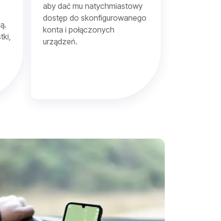
aby dać mu natychmiastowy
dostęp do skonfigurowanego
ą.
2
konta i połączonych
tki,
urządzeń.
4