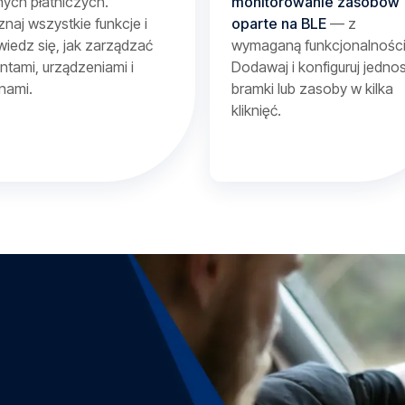
ych płatniczych.
monitorowanie zasobów
naj wszystkie funkcje i
oparte na BLE
— z
iedz się, jak zarządzać
wymaganą funkcjonalności
entami, urządzeniami i
Dodawaj i konfiguruj jednos
nami.
bramki lub zasoby w kilka
kliknięć.