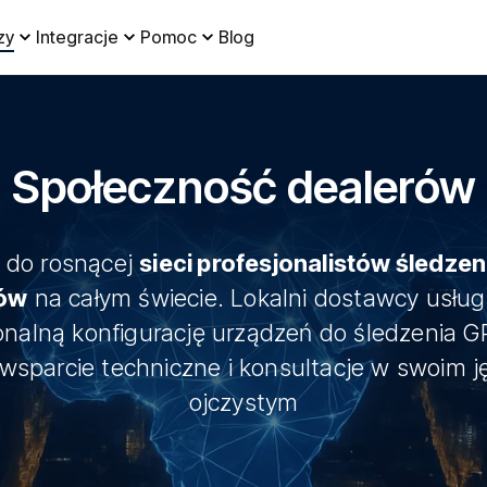
zy
Integracje
Pomoc
Blog
Społeczność dealerów
 do rosnącej
sieci profesjonalistów śledze
rów
na całym świecie. Lokalni dostawcy usług
onalną konfigurację urządzeń do śledzenia GP
 wsparcie techniczne i konsultacje w swoim j
ojczystym