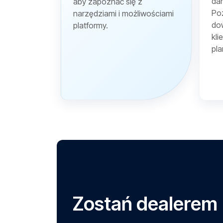
dan
aby zapoznać się z
Poz
narzędziami i możliwościami
dow
platformy.
kli
pla
Zostań dealerem