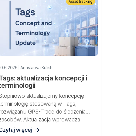
Asset tracking
10.6.2026 | Anastasiya Kulish
Tags: aktualizacja koncepcji i
terminologii
Stopniowo aktualizujemy koncepcję i
terminologię stosowaną w Tags,
rozwiązaniu GPS-Trace do śledzenia
zasobów. Aktualizacja wprowadza
bardziej przejrzystą strukturę pracy z
Czytaj więcej
bramkami, czujnikami i fizycznymi