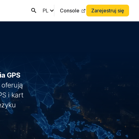
PL
Console
Zarejestruj się
nia GPS
 oferują
S i kart
ęzyku