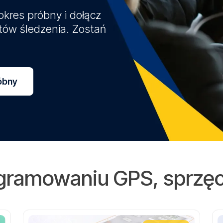
kres próbny i dołącz
stów śledzenia. Zostań
óbny
gramowaniu GPS, sprzęcie