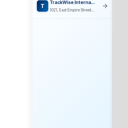
TrackWise International
T
1021, East Empire Street, Luna Park, San José, Santa Clara County, California, 95112, Estados Unidos de América