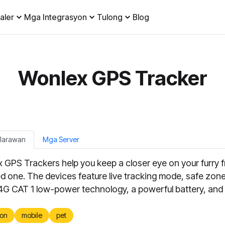
aler
Mga Integrasyon
Tulong
Blog
Wonlex GPS Tracker
alarawan
Mga Server
 GPS Trackers help you keep a closer eye on your furry f
ed one. The devices feature live tracking mode, safe zone
 4G CAT 1 low-power technology, a powerful battery, and
on
mobile
pet