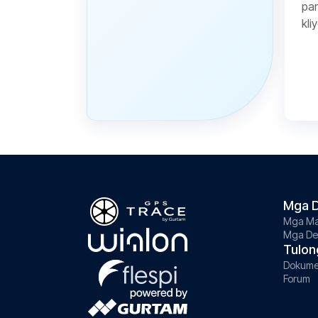
pa
kli
Mga D
Mga Ma
Mga De
Tulon
Dokume
Forum