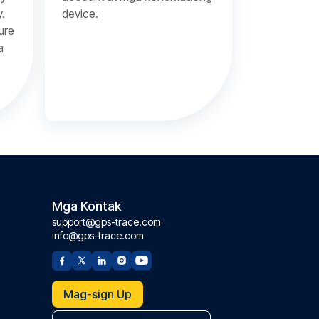
y.
device.
ure
a
Mga Kontak
support@gps-trace.com
info@gps-trace.com
Mag-sign Up