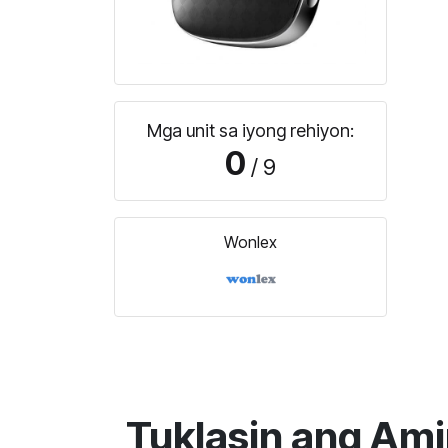
Mga unit sa iyong rehiyon:
0
/ 9
Wonlex
Tuklasin ang Am