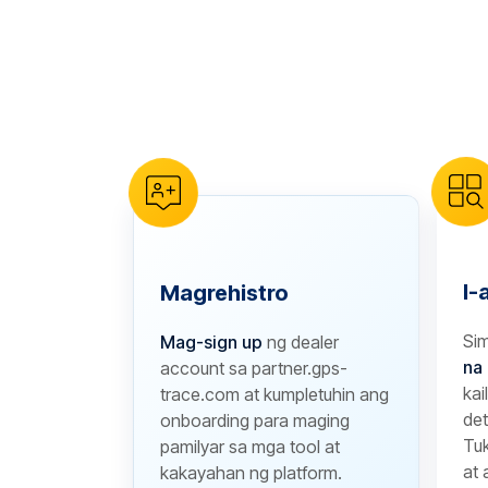
reCAPTCHA verification
I-
Magrehistro
Si
Mag-sign up
ng dealer
na 
account sa partner.gps-
kai
trace.com at kumpletuhin ang
de
onboarding para maging
Tuk
pamilyar sa mga tool at
at 
kakayahan ng platform.