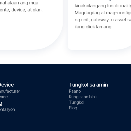
mahalaan ang mga
kinakailangang functionalit
yente, device, at plan.
Magdagdag at mag-config
ng unit, gateway, o asset s
ilang click lamang.
evice
Tungkol sa amin
nufacturer
Paano
vice
Kung saan bibili
g
Tungkol
Blog
ntasyon