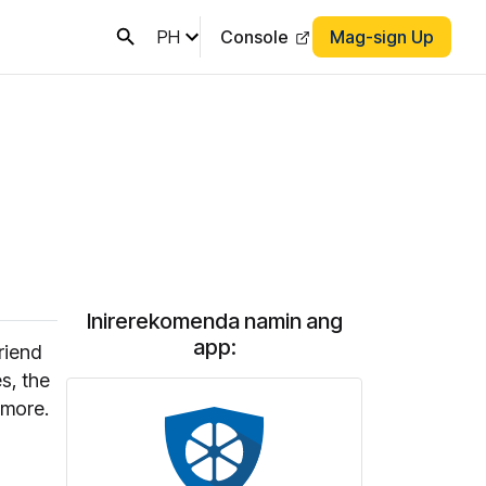
PH
Console
Mag-sign Up
Inirerekomenda namin ang
app:
riend
s, the
 more.