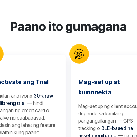
Paano ito gumagana
activate ang Trial
Mag-set up at
kumonekta
mulan ang iyong
30-araw
libreng trial
— hindi
Mag-set up ng client acco
langan ng credit card o
depende sa kanilang
talye ng pagbabayad.
pangangailangan — GPS
lasin ang lahat ng feature
tracking o
BLE-based na
alamin kung paano
asset monitoring
— na ma