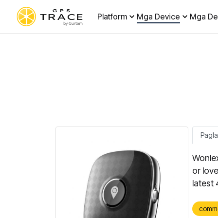
Platform
Mga Device
Mga De
Pagl
Wonlex
or lov
latest
comm