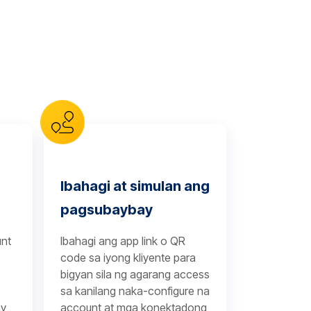
Ibahagi at simulan ang
pagsubaybay
unt
Ibahagi ang app link o QR
code sa iyong kliyente para
bigyan sila ng agarang access
sa kanilang naka-configure na
y
account at mga konektadong