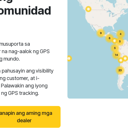
Komunidad
umusuporta sa
 na nag-aalok ng GPS
ng mundo.
pahusayin ang visibility
g customer, at i-
 Palawakin ang iyong
a ng GPS tracking.
anapin ang aming mga
dealer