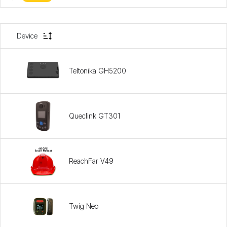
Device
Teltonika GH5200
Queclink GT301
ReachFar V49
Twig Neo