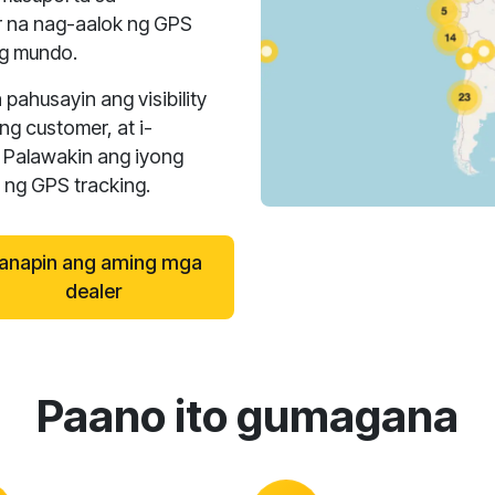
 na nag-aalok ng GPS
ng mundo.
pahusayin ang visibility
g customer, at i-
 Palawakin ang iyong
a ng GPS tracking.
anapin ang aming mga
dealer
Paano ito gumagana