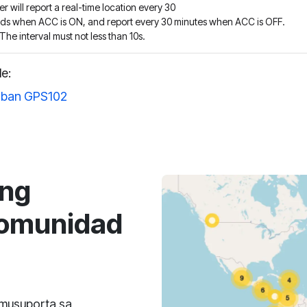
r will report a real-time location every 30
ds when ACC is ON, and report every 30 minutes when ACC is OFF.
The interval must not less than 10s.
le:
ban GPS102
ing
Komunidad
umusuporta sa