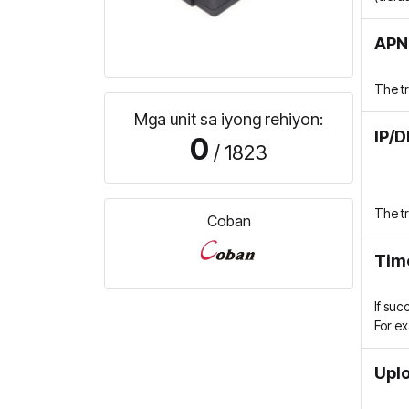
APN 
The t
Mga unit sa iyong rehiyon:
IP/D
0
/ 1823
The t
Coban
Tim
If suc
For e
Uplo