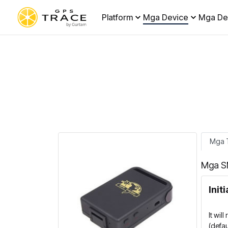
Platform
Mga Device
Mga De
Mga T
Mga S
Init
It wil
(defa