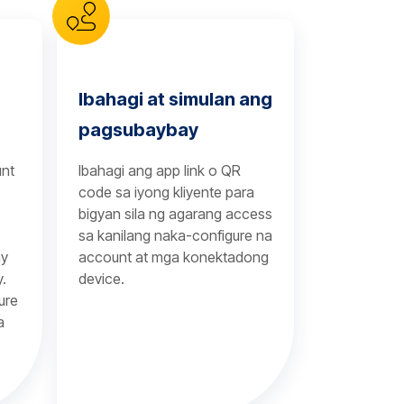
Ibahagi at simulan ang
pagsubaybay
unt
Ibahagi ang app link o QR
code sa iyong kliyente para
bigyan sila ng agarang access
sa kanilang naka-configure na
y
account at mga konektadong
y.
device.
ure
a