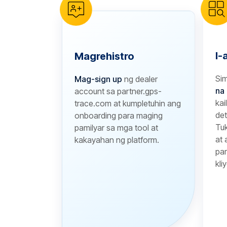
I-
Magrehistro
Si
Mag-sign up
ng dealer
na 
account sa partner.gps-
kai
trace.com at kumpletuhin ang
de
onboarding para maging
Tuk
pamilyar sa mga tool at
at 
kakayahan ng platform.
pa
kli