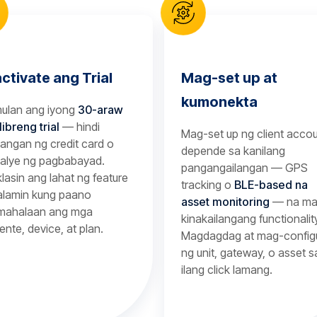
activate ang Trial
Mag-set up at
kumonekta
mulan ang iyong
30-araw
libreng trial
— hindi
Mag-set up ng client acco
langan ng credit card o
depende sa kanilang
talye ng pagbabayad.
pangangailangan — GPS
lasin ang lahat ng feature
tracking o
BLE-based na
alamin kung paano
asset monitoring
— na ma
mahalaan ang mga
kinakailangang functionalit
yente, device, at plan.
Magdagdag at mag-config
ng unit, gateway, o asset s
ilang click lamang.