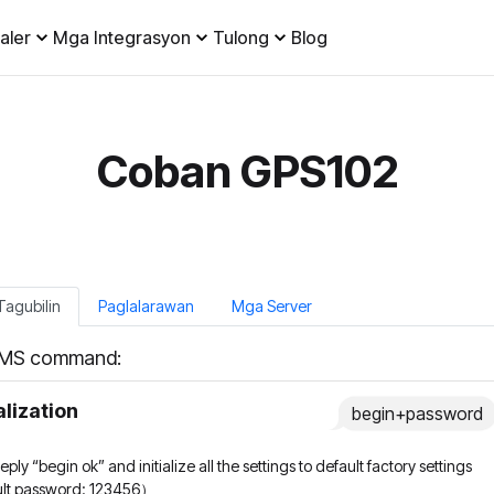
aler
Mga Integrasyon
Tulong
Blog
Coban GPS102
agubilin
Paglalarawan
Mga Server
MS command:
ialization
begin+password
l reply “begin ok” and initialize all the settings to default factory settings
ult password: 123456）