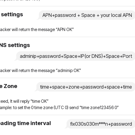
settings
APN+password + Space + your local APN
racker will return the message “APN OK”
NS settings
adminip+password+Space+IP(or DNS)+Space+Port
racker will return the message “adminip OK”
e Zone
time+space+zone+password+space+time
ceed, It will reply “time OK”
xample: to set the 0 time zone (UTC 0) send “time zone123456 0”
ading time interval
fix030s030m***n+password