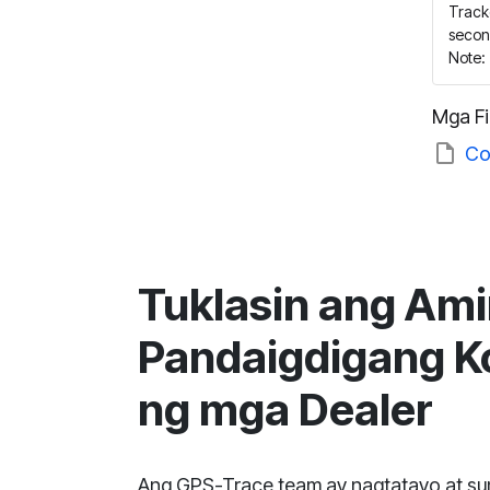
Tracke
secon
Note: 
Mga Fi
Co
Tuklasin ang Am
Pandaigdigang 
ng mga Dealer
Ang GPS-Trace team ay nagtatayo at s