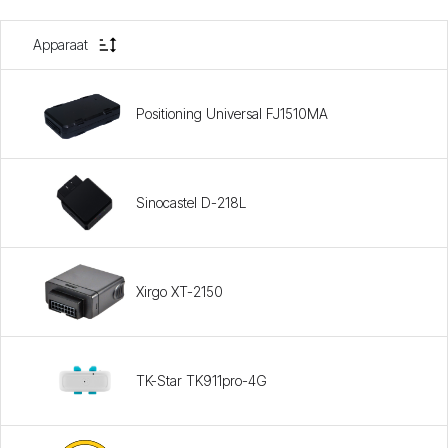
Apparaat
Positioning Universal FJ1510MA
Sinocastel D-218L
Xirgo XT-2150
TK-Star TK911pro-4G