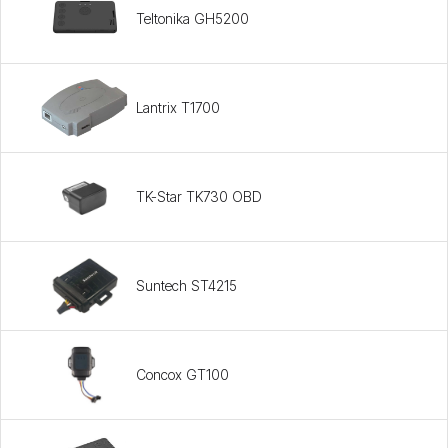
Teltonika GH5200
Lantrix T1700
TK-Star TK730 OBD
Suntech ST4215
Concox GT100