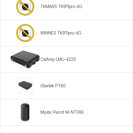
TKMARS TK911pro-4G
WINNES TK911pro-4G
CalAmp LMU-4220
iStartek PT60
Mystic Parrot M-NT08E