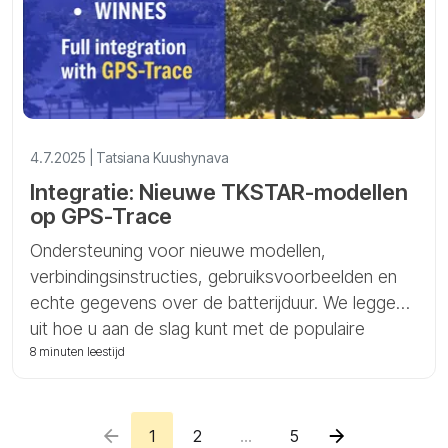
4.7.2025 | Tatsiana Kuushynava
Integratie: Nieuwe TKSTAR-modellen
op GPS-Trace
Ondersteuning voor nieuwe modellen,
verbindingsinstructies, gebruiksvoorbeelden en
echte gegevens over de batterijduur. We leggen
uit hoe u aan de slag kunt met de populaire
TKSTAR-, TKMARS- en WINNES-apparaten in
8 minuten leestijd
Ruhavik en Forguard.
1
2
...
5