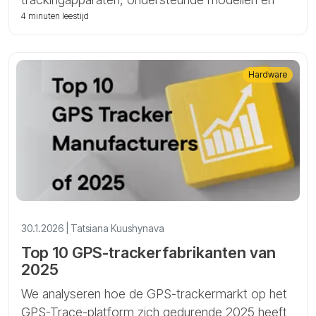
hoe u ze snel kunt configureren met behulp van
4 minuten leestijd
SMS-commando's voor het volgen van
voertuigen en activa.
Hardware
30.1.2026 | Tatsiana Kuushynava
Top 10 GPS-trackerfabrikanten van
2025
We analyseren hoe de GPS-trackermarkt op het
GPS-Trace-platform zich gedurende 2025 heeft