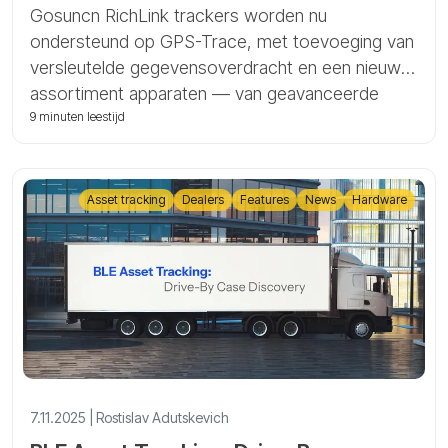
GPS-Trace
Gosuncn RichLink trackers worden nu
ondersteund op GPS-Trace, met toevoeging van
versleutelde gegevensoverdracht en een nieuw
assortiment apparaten — van geavanceerde
vloottrackers tot plug-and-play OBDII en op
9 minuten leestijd
batterijen werkende asset units. In dit artikel
leggen we uit wat Gosuncn RichLink is, hoe AES-
256-versleuteling op ons platform werkt, en hoe
Asset tracking
Dealers
Features
News
Hardware
u deze apparaten kunt verbinden en
diagnosticeren in GPS-Trace en Forguard.
7.11.2025 | Rostislav Adutskevich