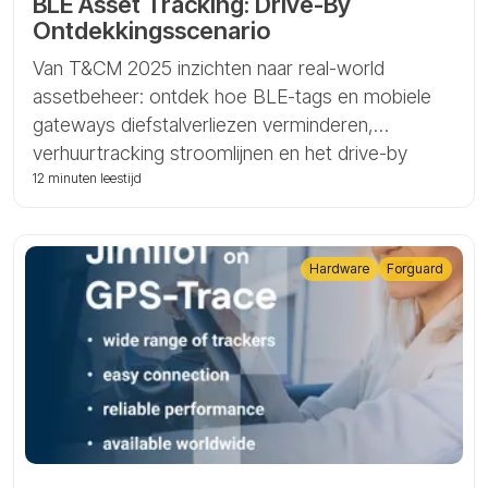
BLE Asset Tracking: Drive-By
Ontdekkingsscenario
Van T&CM 2025 inzichten naar real-world
assetbeheer: ontdek hoe BLE-tags en mobiele
gateways diefstalverliezen verminderen,
verhuurtracking stroomlijnen en het drive-by
ontdekkingsscenario mogelijk maken met Tags
12 minuten leestijd
van GPS-Trace.
Hardware
Forguard