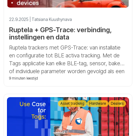
22.9.2025 | Tatsiana Kuushynava
Ruptela + GPS-Trace: verbinding,
instellingen en data
Ruptela trackers met GPS-Trace: van installatie
en configuratie tot BLE activa tracking. Met de
Tags applicatie kan elke BLE-tag, sensor, baken
of individuele parameter worden gevolgd als een
afzonderlijk activa, wat krachtige en
9 minuten leestijd
kosteneffectieve activa monitoring mogelijk
maakt.
Asset tracking
Hardware
Dealers