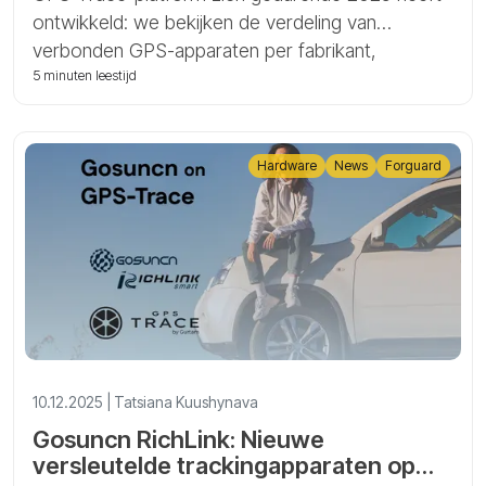
ontwikkeld: we bekijken de verdeling van
verbonden GPS-apparaten per fabrikant,
identificeren de snelst groeiende merken en
5 minuten leestijd
modellen en lichten belangrijke trends uit, zoals
de opkomst van 4G- en Bluetooth-geschikte
trackers.
Hardware
News
Forguard
10.12.2025 | Tatsiana Kuushynava
Gosuncn RichLink: Nieuwe
versleutelde trackingapparaten op