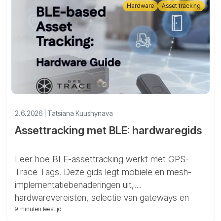
Hardware
Asset tracking
2.6.2026 | Tatsiana Kuushynava
Assettracking met BLE: hardwaregids
Leer hoe BLE-assettracking werkt met GPS-
Trace Tags. Deze gids legt mobiele en mesh-
implementatiebenaderingen uit,
hardwarevereisten, selectie van gateways en
BLE-apparaten, en praktische scenario’s voor
9 minuten leestijd