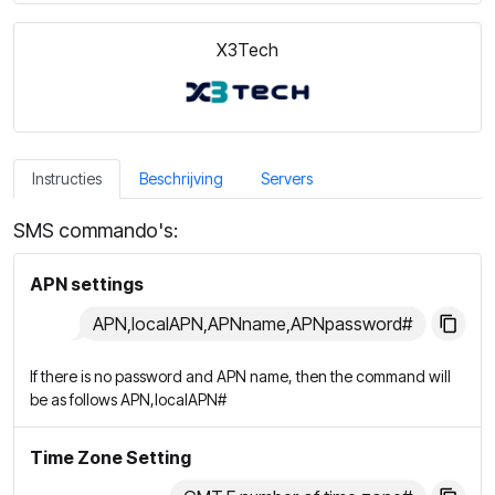
X3Tech
Instructies
Beschrijving
Servers
SMS commando's:
APN settings
APN,localAPN,APNname,APNpassword#
If there is no password and APN name, then the command will
be as follows APN,localAPN#
Time Zone Setting