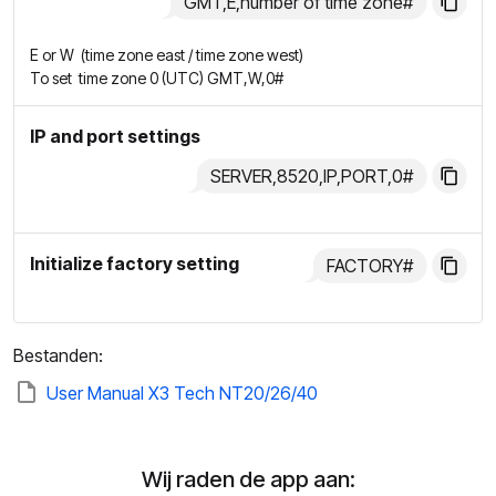
GMT,E,number of time zone#
E
or
W
(time zone east / time zone west)
To set time zone 0 (UTC)
GMT,W,0#
IP and port settings
SERVER,8520,IP,PORT,0#
Initialize factory setting
FACTORY#
Bestanden:
User Manual X3 Tech NT20/26/40
Wij raden de app aan: