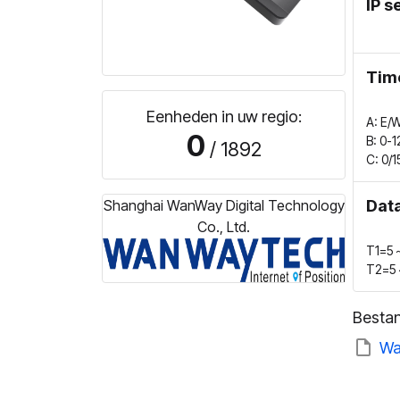
IP s
Time
Eenheden in uw regio:
A: E/W
0
B: 0-1
/ 1892
C: 0/1
Shanghai WanWay Digital Technology
Data
Co., Ltd.
T1=5～
T2=5～
Besta
Wa