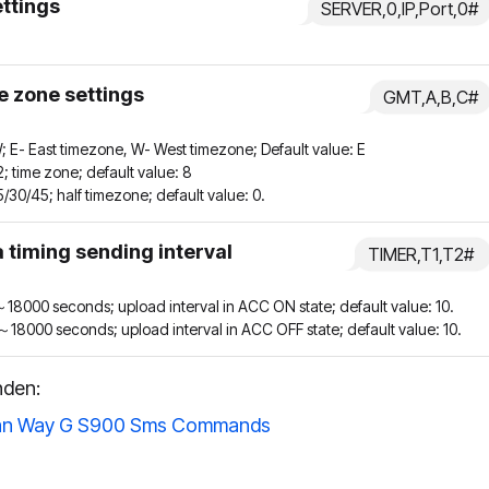
ettings
SERVER,0,IP,Port,0#
 zone settings
GMT,A,B,C#
; E- East timezone, W- West timezone; Default value: E
2; time zone; default value: 8
5/30/45; half timezone; default value: 0.
 timing sending interval
TIMER,T1,T2#
18000 seconds; upload interval in ACC ON state; default value: 10.
18000 seconds; upload interval in ACC OFF state; default value: 10.
nden:
n Way G S900 Sms Commands