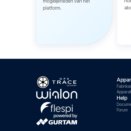
hoe
mogelijkheden van het
ab
platform.
Appar
Fabrika
Appara
Help
Docume
Forum