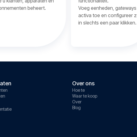
 u klanten, apparaten en
functionaliteit.
onnementen beheert.
Voeg eenheden, gateways
activa toe en configureer 
in slechts een paar klikken.
aten
Over ons
nten
Hoe te
ten
Waar te koop
Over
Blog
ntatie