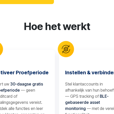
Hoe het werkt
tiveer Proefperiode
Instellen & verbind
art uw
30-daagse gratis
Stel klantaccounts in
oefperiode
— geen
afhankelijk van hun behoef
ditcard of
— GPS tracking of
BLE-
alingsgegevens vereist.
gebaseerde asset
dek alle functies en leer
monitoring
— met de verei