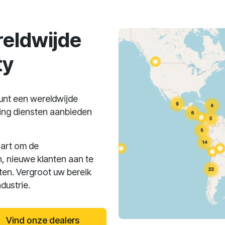
eldwijde
ty
nt een wereldwijde
ing diensten aanbieden
aart om de
n, nieuwe klanten aan te
ten. Vergroot uw bereik
dustrie.
Vind onze dealers