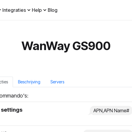
Integraties
Help
Blog
WanWay GS900
cties
Beschrijving
Servers
ommando's:
settings
APN,APN Name#