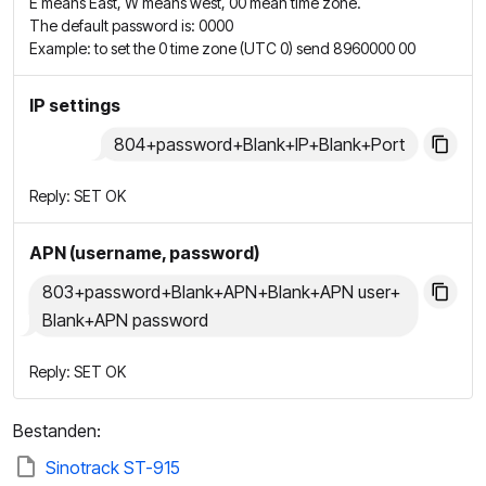
E means East, W means west, 00 mean time zone.
The default password is: 0000
Example: to set the 0 time zone (UTC 0) send 8960000 00
IP settings
804+password+Blank+IP+Blank+Port
Reply: SET OK
APN (username, password)
803+password+Blank+APN+Blank+APN user+
Blank+APN password
Reply: SET OK
Bestanden:
Sinotrack ST-915