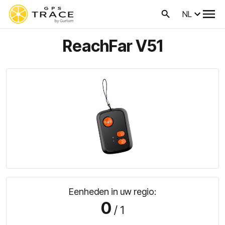
NL
ReachFar V51
Eenheden in uw regio:
0
/ 1