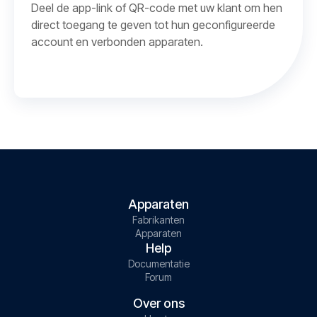
Deel de app-link of QR-code met uw klant om hen
direct toegang te geven tot hun geconfigureerde
account en verbonden apparaten.
Apparaten
Fabrikanten
Apparaten
Help
Documentatie
Forum
Over ons