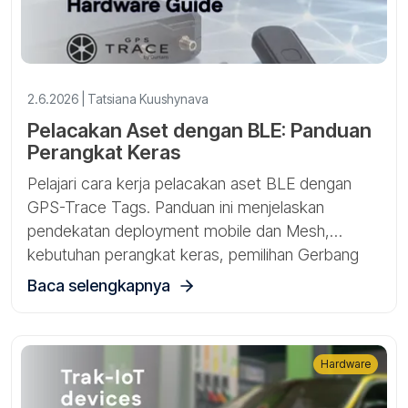
2.6.2026 | Tatsiana Kuushynava
Pelacakan Aset dengan BLE: Panduan
Perangkat Keras
Pelajari cara kerja pelacakan aset BLE dengan
GPS-Trace Tags. Panduan ini menjelaskan
pendekatan deployment mobile dan Mesh,
kebutuhan perangkat keras, pemilihan Gerbang
dan perangkat BLE, serta skenario pelacakan
Baca selengkapnya
aset yang praktis.
Hardware