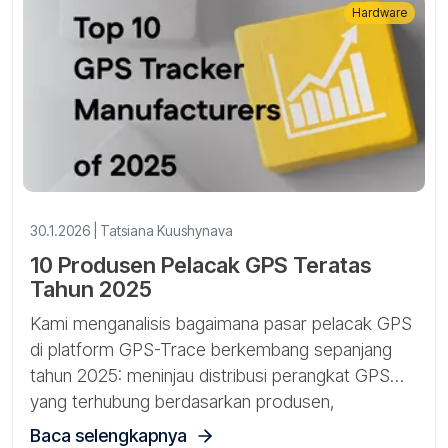
Hardware
30.1.2026 | Tatsiana Kuushynava
10 Produsen Pelacak GPS Teratas
Tahun 2025
Kami menganalisis bagaimana pasar pelacak GPS
di platform GPS-Trace berkembang sepanjang
tahun 2025: meninjau distribusi perangkat GPS
yang terhubung berdasarkan produsen,
mengidentifikasi merek dan model yang
Baca selengkapnya