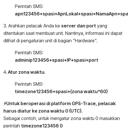
Perintah SMS:
apn123456+spasi+ApnLokal+spasi+NamaApn+spa
3. Arahkan pelacak Anda ke
server dan port
yang
ditentukan saat membuat unit. Nantinya, informasi ini dapat
dilihat di pengaturan unit di bagian "Hardware".
Perintah SMS:
adminip123456+spasi+IP+spasi+port
4.
Atur zona waktu.
Perintah SMS:
timezone123456+spasi+(zona waktu*60)
⚡Untuk beroperasi di platform GPS-Trace, pelacak
harus diatur ke zona waktu 0 (UTC).
Sebagai contoh, untuk mengatur zona waktu 0 masukkan
perintah
timezone123456 0