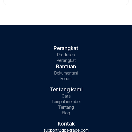
pertumbuhannya paling cepat, serta menyoroti
tren utama seperti meningkatnya penggunaan
pelacak 4G dan yang mendukung Bluetooth.
Perangkat
Produsen
Perangkat
Bantuan
Dokumentasi
Forum
Tentang kami
Cara
Tempat membeli
Tentang
Blog
Kontak
support@gps-trace.com