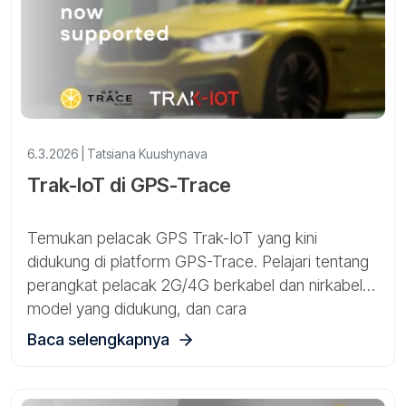
6.3.2026 | Tatsiana Kuushynava
Trak-IoT di GPS-Trace
Temukan pelacak GPS Trak-IoT yang kini
didukung di platform GPS-Trace. Pelajari tentang
perangkat pelacak 2G/4G berkabel dan nirkabel,
model yang didukung, dan cara
mengonfigurasinya dengan cepat menggunakan
Baca selengkapnya
perintah SMS untuk pelacakan kendaraan dan
aset.