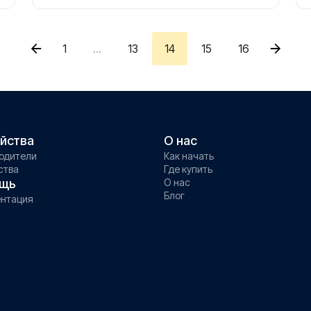
1
...
13
14
15
16
йства
О нас
одители
Как начать
ства
Где купить
щь
О нас
Блог
нтация