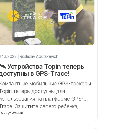
24.1.2023 | Rostislav Adutskevich
🛰 Устройства Topin теперь
доступны в GPS-Trace!
Компактные мобильные GPS-трекеры
Topin теперь доступны для
использования на платформе GPS-
Trace. Защитите своего ребенка,
домашнее животное или пожилого
1 минут чтения
родственника с помощью этих
простых устройств!