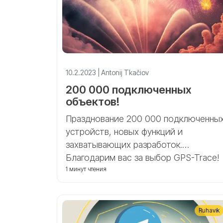
10.2.2023 | Antonij Tkačiov
200 000 подключенных
объектов!
Празднование 200 000 подключенны
устройств, новых функций и
захватывающих разработок.
Благодарим вас за выбор GPS-Trace!
Продолжаем стремиться к еще
1 минут чтения
большим достижениям в будущем!
Ruhavik