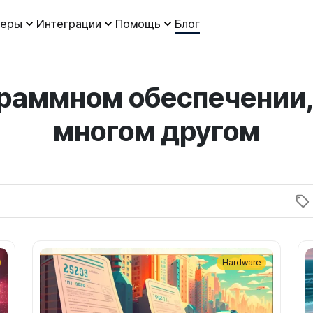
леры
Интеграции
Помощь
Блог
граммном обеспечении,
многом другом
Hardware