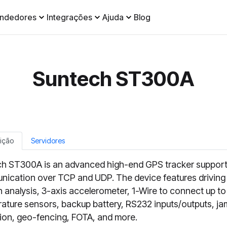
ndedores
Integrações
Ajuda
Blog
Suntech ST300A
ição
Servidores
h ST300A is an advanced high-end GPS tracker support
ication over TCP and UDP. The device features driving
n analysis, 3-axis accelerometer, 1-Wire to connect up to
ature sensors, backup battery, RS232 inputs/outputs, j
ion, geo-fencing, FOTA, and more.