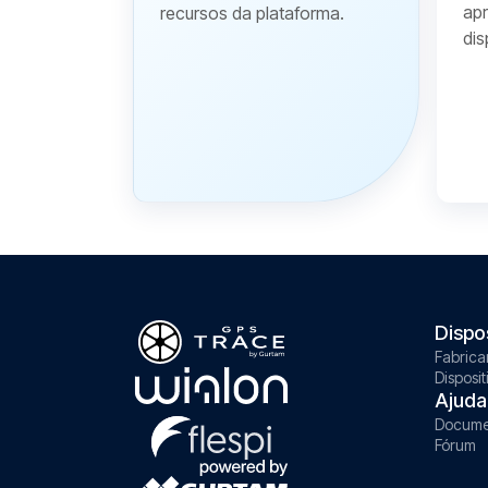
apr
recursos da plataforma.
dis
Dispo
Fabrica
Disposit
Ajuda
Docume
Fórum