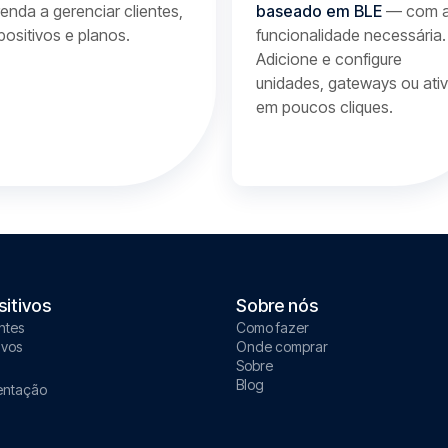
enda a gerenciar clientes,
baseado em BLE
— com 
positivos e planos.
funcionalidade necessária.
Adicione e configure
unidades, gateways ou ati
em poucos cliques.
sitivos
Sobre nós
ntes
Como fazer
ivos
Onde comprar
Sobre
Blog
ntação