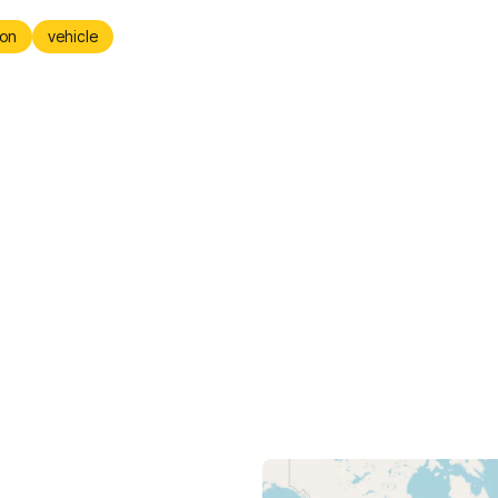
on
vehicle