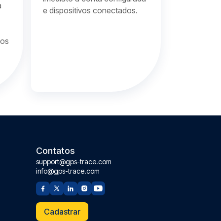
a
e dispositivos conectados.
vos
Contatos
support@gps-trace.com
info@gps-trace.com
Cadastrar