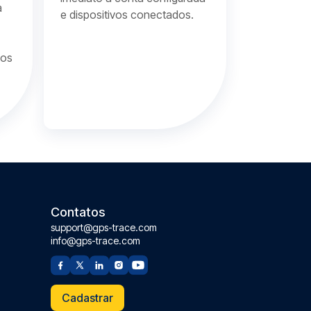
a
e dispositivos conectados.
vos
Contatos
support@gps-trace.com
info@gps-trace.com
Cadastrar