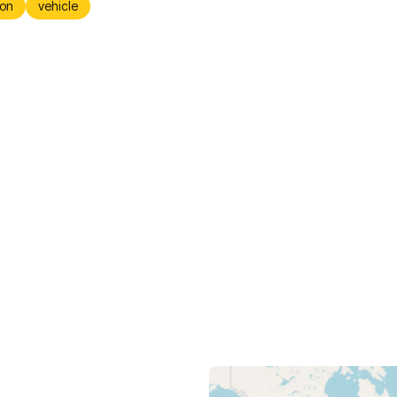
on
vehicle