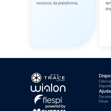
apr
recursos da plataforma.
dis
Dispo
Fabrica
Disposit
Ajuda
Docume
Fórum