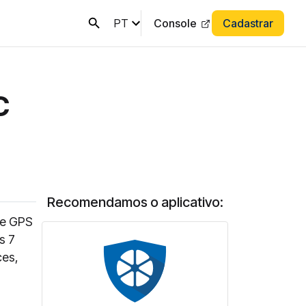
PT
Console
Cadastrar
C
Recomendamos o aplicativo:
le GPS
s 7
ces,