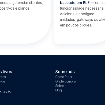
enda a gerenciar clientes,
baseado em BLE
— com 
positivos e planos.
funcionalidade necessária.
Adicione e configure
unidades, gateways ou ati
em poucos cliques.
sitivos
Sobre nós
ntes
Como fazer
ivos
Onde comprar
Sobre
Blog
ntação