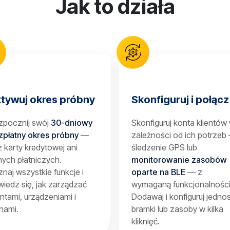
Jak to działa
tywuj okres próbny
Skonfiguruj i połącz
zpocznij swój
30-dniowy
Skonfiguruj konta klientów
zpłatny okres próbny
—
zależności od ich potrzeb
 karty kredytowej ani
śledzenie GPS lub
ych płatniczych.
monitorowanie zasobów
naj wszystkie funkcje i
oparte na BLE
— z
iedz się, jak zarządzać
wymaganą funkcjonalności
entami, urządzeniami i
Dodawaj i konfiguruj jednos
nami.
bramki lub zasoby w kilka
kliknięć.