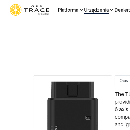
Platforma
Urządzenia
Dealer
Opis
The TL
provid
6 axis
compat
and ig