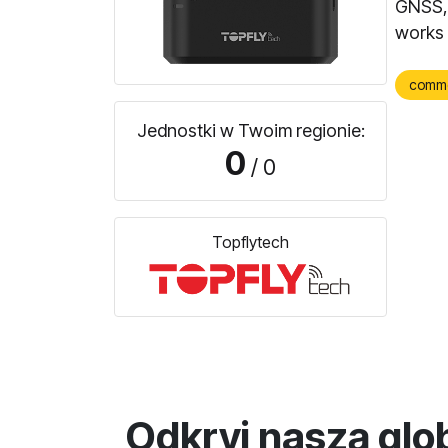
GNSS, 
works 
comm
Jednostki w Twoim regionie:
0
/ 0
Topflytech
Odkryj naszą glo