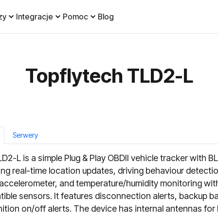
zy
Integracje
Pomoc
Blog
Topflytech TLD2-L
Serwery
D2-L is a simple Plug & Play OBDII vehicle tracker with BL
ing real-time location updates, driving behaviour detectio
 accelerometer, and temperature/humidity monitoring wit
ible sensors. It features disconnection alerts, backup ba
nition on/off alerts. The device has internal antennas for