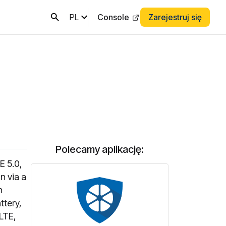
PL
Console
Zarejestruj się
Polecamy aplikację:
E 5.0,
n via a
h
ttery,
 LTE,