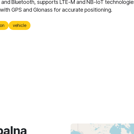
and Bluetooth, supports LTE-M and NB-IoT technologie
with GPS and Glonass for accurate positioning.
on
vehicle
balną