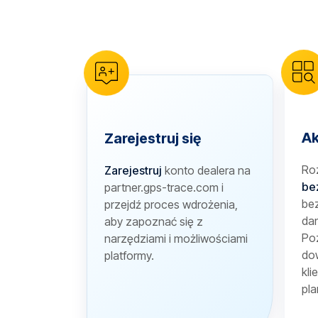
reCAPTCHA verification
Ak
Zarejestruj się
Ro
Zarejestruj
konto dealera na
be
partner.gps-trace.com i
bez
przejdź proces wdrożenia,
dan
aby zapoznać się z
Poz
narzędziami i możliwościami
dow
platformy.
kli
pla