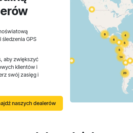
lerów
lnoświatową
i śledzenia GPS
ś, aby zwiększyć
owych klientów i
rz swój zasięg i
ajdź naszych dealerów