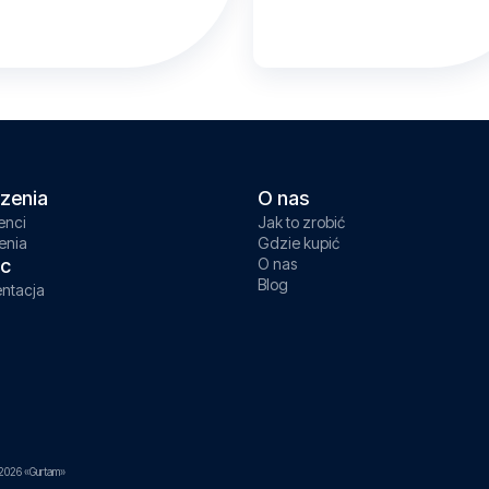
zenia
O nas
enci
Jak to zrobić
enia
Gdzie kupić
c
O nas
Blog
ntacja
2026 «Gurtam»