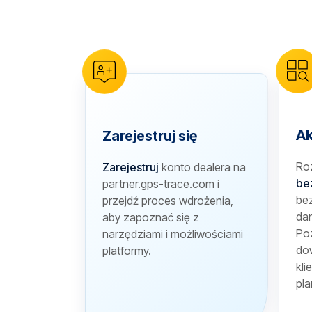
reCAPTCHA verification
Ak
Zarejestruj się
Ro
Zarejestruj
konto dealera na
be
partner.gps-trace.com i
bez
przejdź proces wdrożenia,
dan
aby zapoznać się z
Poz
narzędziami i możliwościami
dow
platformy.
kli
pla