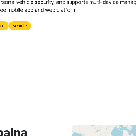
rsonal vehicle security, and supports multi-device man
free mobile app and web platform.
on
vehicle
balną