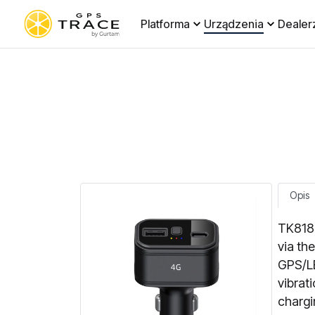
Platforma
Urządzenia
Dealer
Opis
TK818 
via the
GPS/LB
vibrat
chargi