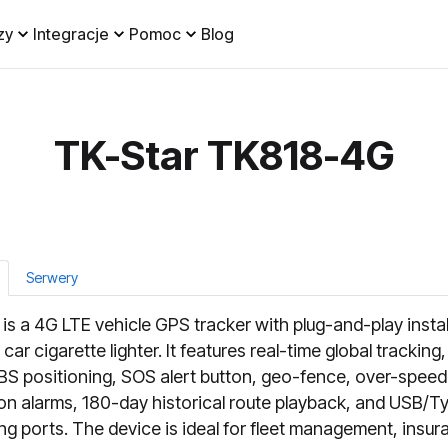
zy
Integracje
Pomoc
Blog
TK-Star TK818-4G
Serwery
is a 4G LTE vehicle GPS tracker with plug-and-play instal
 car cigarette lighter. It features real-time global tracking,
S positioning, SOS alert button, geo-fence, over-speed
ion alarms, 180-day historical route playback, and USB/
ng ports. The device is ideal for fleet management, insur