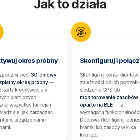
Jak to działa
tywuj okres próbny
Skonfiguruj i połącz
zpocznij swój
30-dniowy
Skonfiguruj konta klientów
zpłatny okres próbny
—
zależności od ich potrzeb
 karty kredytowej ani
śledzenie GPS lub
ych płatniczych.
monitorowanie zasobów
naj wszystkie funkcje i
oparte na BLE
— z
iedz się, jak zarządzać
wymaganą funkcjonalności
entami, urządzeniami i
Dodawaj i konfiguruj jednos
nami.
bramki lub zasoby w kilka
kliknięć.