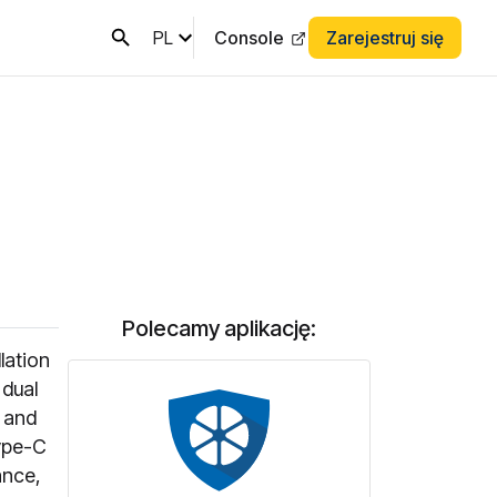
PL
Console
Zarejestruj się
Polecamy aplikację:
lation
 dual
 and
Type-C
ance,