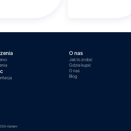
zenia
O nas
enci
Jak to zrobić
enia
Gdzie kupić
c
O nas
Blog
ntacja
2026 «Gurtam»