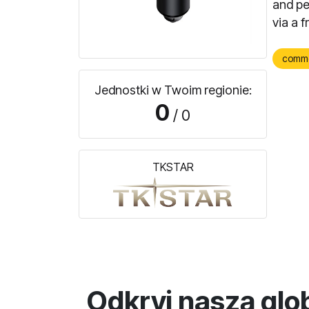
and pe
via a 
comm
Jednostki w Twoim regionie:
0
/ 0
TKSTAR
Odkryj naszą glo