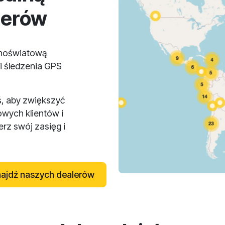
lerów
lnoświatową
i śledzenia GPS
ś, aby zwiększyć
owych klientów i
rz swój zasięg i
ajdź naszych dealerów