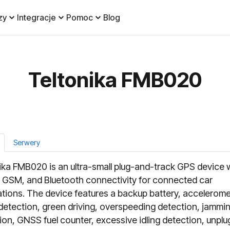
zy
Integracje
Pomoc
Blog
Teltonika FMB020
Serwery
ika FMB020 is an ultra-small plug-and-track GPS device 
GSM, and Bluetooth connectivity for connected car
ations. The device features a backup battery, accelerome
detection, green driving, overspeeding detection, jammi
ion, GNSS fuel counter, excessive idling detection, unplu