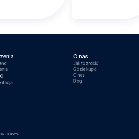
zenia
O nas
enci
Jak to zrobić
enia
Gdzie kupić
c
O nas
Blog
ntacja
2026 «Gurtam»