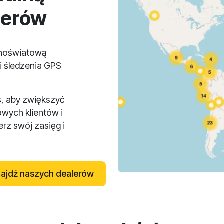
lerów
lnoświatową
i śledzenia GPS
ś, aby zwiększyć
owych klientów i
rz swój zasięg i
ajdź naszych dealerów