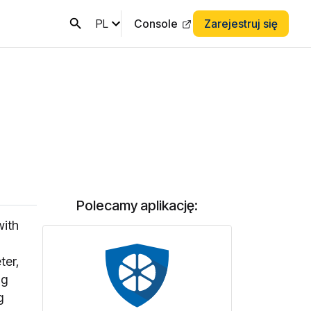
PL
Console
Zarejestruj się
Polecamy aplikację:
with
ter,
ng
g