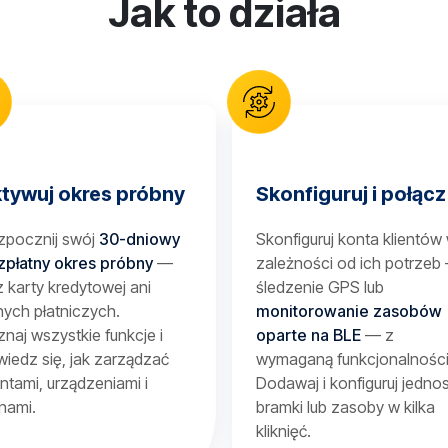
Jak to działa
tywuj okres próbny
Skonfiguruj i połącz
zpocznij swój
30-dniowy
Skonfiguruj konta klientów
zpłatny okres próbny
—
zależności od ich potrzeb
 karty kredytowej ani
śledzenie GPS lub
ych płatniczych.
monitorowanie zasobów
naj wszystkie funkcje i
oparte na BLE
— z
iedz się, jak zarządzać
wymaganą funkcjonalności
entami, urządzeniami i
Dodawaj i konfiguruj jednos
nami.
bramki lub zasoby w kilka
kliknięć.