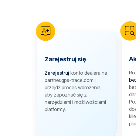
reCAPTCHA verification
Ak
Zarejestruj się
Ro
Zarejestruj
konto dealera na
be
partner.gps-trace.com i
bez
przejdź proces wdrożenia,
dan
aby zapoznać się z
Poz
narzędziami i możliwościami
dow
platformy.
kli
pla