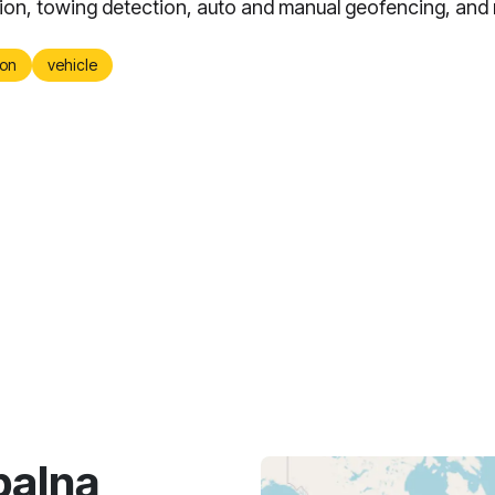
ion, towing detection, auto and manual geofencing, and
on
vehicle
balną