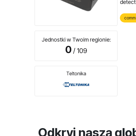
detect
comm
Jednostki w Twoim regionie:
0
/ 109
Teltonika
Odkryj naszą glo