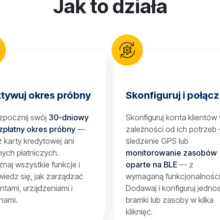
Jak to działa
tywuj okres próbny
Skonfiguruj i połącz
zpocznij swój
30-dniowy
Skonfiguruj konta klientów
zpłatny okres próbny
—
zależności od ich potrzeb
 karty kredytowej ani
śledzenie GPS lub
ych płatniczych.
monitorowanie zasobów
naj wszystkie funkcje i
oparte na BLE
— z
iedz się, jak zarządzać
wymaganą funkcjonalności
entami, urządzeniami i
Dodawaj i konfiguruj jednos
nami.
bramki lub zasoby w kilka
kliknięć.