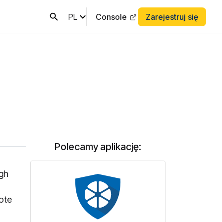
PL
Console
Zarejestruj się
Polecamy aplikację:
igh
ote