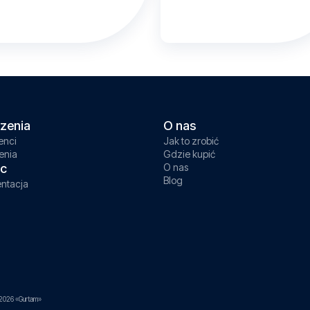
zenia
O nas
enci
Jak to zrobić
enia
Gdzie kupić
c
O nas
Blog
ntacja
2026 «Gurtam»