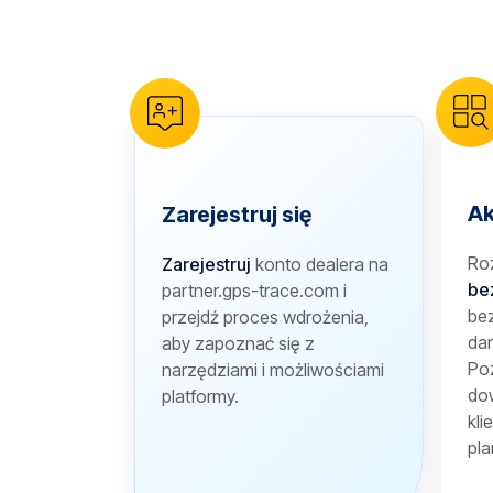
reCAPTCHA verification
Ak
Zarejestruj się
Ro
Zarejestruj
konto dealera na
be
partner.gps-trace.com i
bez
przejdź proces wdrożenia,
dan
aby zapoznać się z
Poz
narzędziami i możliwościami
dow
platformy.
kli
pla