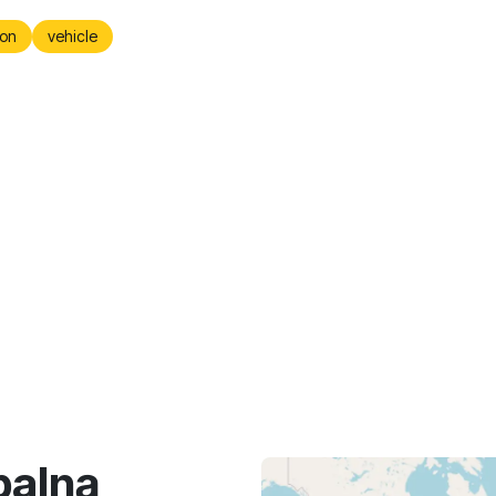
on
vehicle
balną