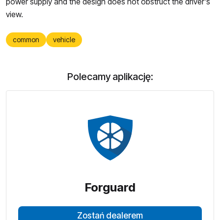
power supply and the design does not obstruct the driver's
view.
common
vehicle
Polecamy aplikację:
Forguard
Zostań dealerem