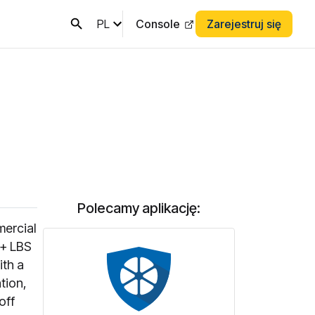
PL
Console
Zarejestruj się
Polecamy aplikację:
mercial
 + LBS
ith a
tion,
off