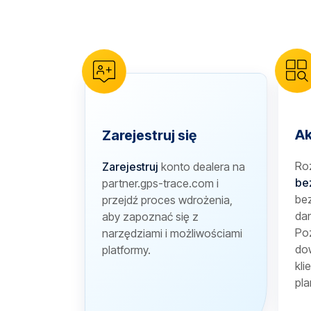
reCAPTCHA verification
Ak
Zarejestruj się
Ro
Zarejestruj
konto dealera na
be
partner.gps-trace.com i
bez
przejdź proces wdrożenia,
dan
aby zapoznać się z
Poz
narzędziami i możliwościami
dow
platformy.
kli
pla