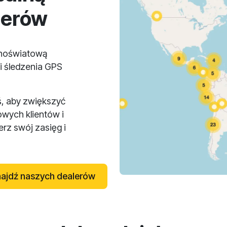
lerów
lnoświatową
i śledzenia GPS
ś, aby zwiększyć
owych klientów i
rz swój zasięg i
ajdź naszych dealerów