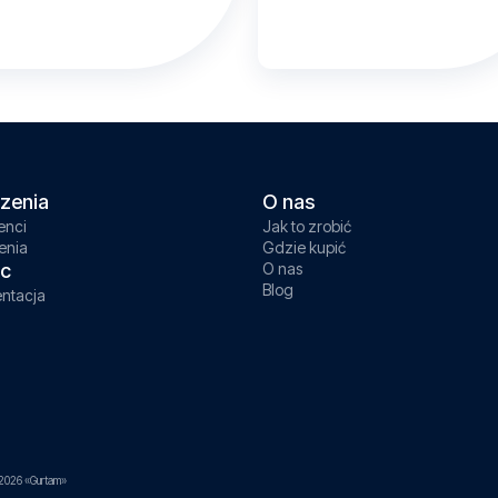
zenia
O nas
enci
Jak to zrobić
enia
Gdzie kupić
c
O nas
Blog
ntacja
2026 «Gurtam»