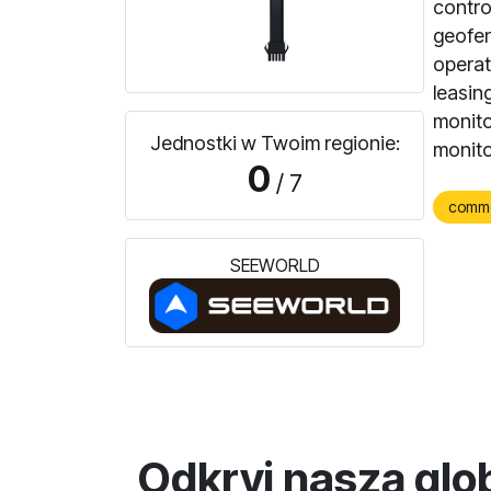
contro
geofen
operat
leasin
monito
Jednostki w Twoim regionie:
monito
0
/ 7
comm
SEEWORLD
Odkryj naszą glo