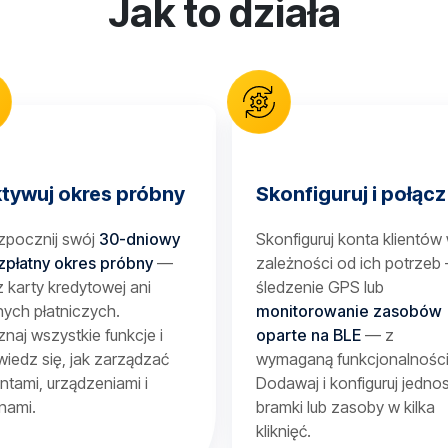
Jak to działa
tywuj okres próbny
Skonfiguruj i połącz
zpocznij swój
30-dniowy
Skonfiguruj konta klientów
zpłatny okres próbny
—
zależności od ich potrzeb
 karty kredytowej ani
śledzenie GPS lub
ych płatniczych.
monitorowanie zasobów
naj wszystkie funkcje i
oparte na BLE
— z
iedz się, jak zarządzać
wymaganą funkcjonalności
entami, urządzeniami i
Dodawaj i konfiguruj jednos
nami.
bramki lub zasoby w kilka
kliknięć.