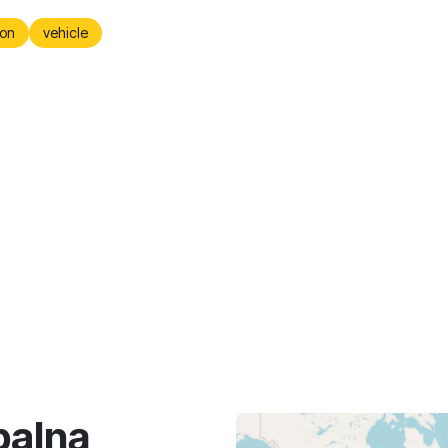
on
vehicle
balną