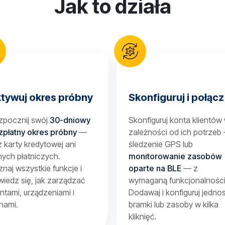
Jak to działa
tywuj okres próbny
Skonfiguruj i połącz
zpocznij swój
30-dniowy
Skonfiguruj konta klientów
zpłatny okres próbny
—
zależności od ich potrzeb
 karty kredytowej ani
śledzenie GPS lub
ych płatniczych.
monitorowanie zasobów
naj wszystkie funkcje i
oparte na BLE
— z
iedz się, jak zarządzać
wymaganą funkcjonalności
entami, urządzeniami i
Dodawaj i konfiguruj jednos
nami.
bramki lub zasoby w kilka
kliknięć.