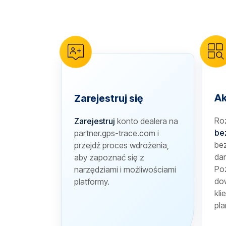
reCAPTCHA verification
Ak
Zarejestruj się
Ro
Zarejestruj
konto dealera na
be
partner.gps-trace.com i
bez
przejdź proces wdrożenia,
dan
aby zapoznać się z
Poz
narzędziami i możliwościami
dow
platformy.
kli
pla