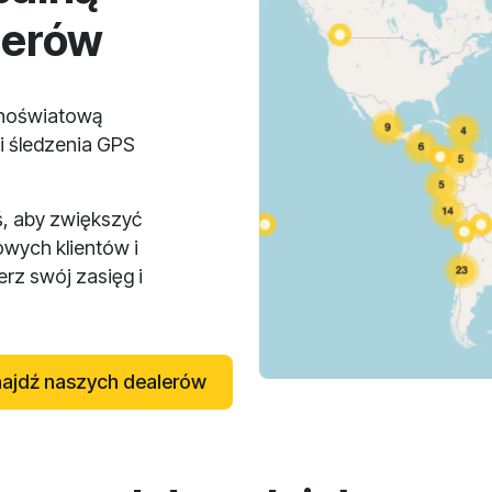
lerów
lnoświatową
i śledzenia GPS
ś, aby zwiększyć
owych klientów i
rz swój zasięg i
ajdź naszych dealerów