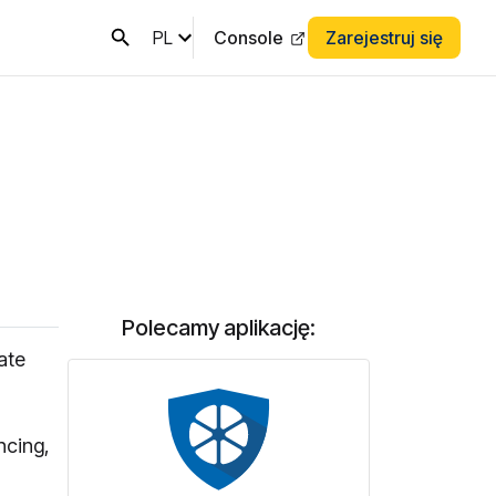
PL
Console
Zarejestruj się
Polecamy aplikację:
ate
ncing,