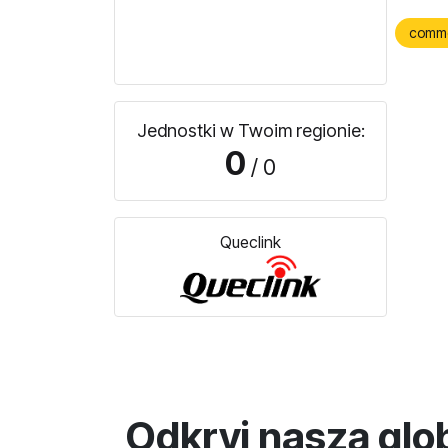
comm
Jednostki w Twoim regionie:
0
/ 0
Queclink
Odkryj naszą glo