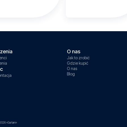
zenia
O nas
enci
Jak to zrobić
enia
Gdzie kupić
c
O nas
Blog
ntacja
2026 «Gurtam»