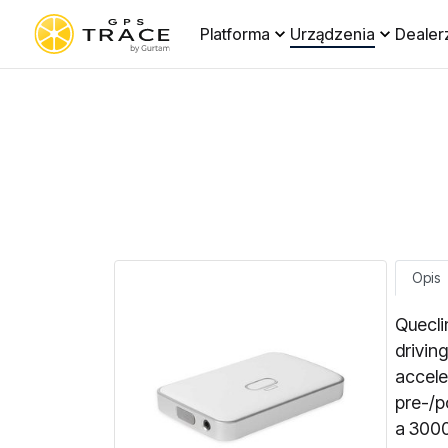
Platforma
Urządzenia
Dealer
Opis
Quecli
drivin
accele
pre-/p
a 3000