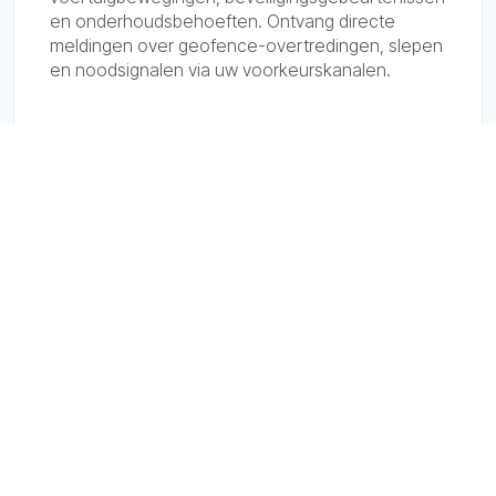
en onderhoudsbehoeften. Ontvang directe
meldingen over geofence-overtredingen, slepen
en noodsignalen via uw voorkeurskanalen.
Tools voor Dienstverleners
Uitgebreide set tools voor bedrijfsvoering,
inclusief integratie met Stripe en PayPal voor
klantfacturering, automatische
gebruikersblokkering, mogelijkheden voor
technische ondersteuning op afstand, en meer.
Branding Opties
Personaliseer de interface in de klantapplicatie