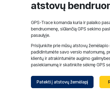
atstovų bendru
GPS-Trace komanda kuria ir palaiko pasa
bendruomenę, siūlančią GPS sekimo pas
pasaulyje.
Prisijunkite prie mūsų atstovų žemėlapio
padidintumėte savo verslo matomumą, pr
klientų ir atrakintumėte augimo galimybes
pasiekiamumą ir skatinkite sėkmę GPS sek
Patekti į atstovų žemėlapį
reCAPTCHA verification