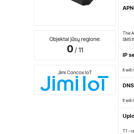
APN
The A
Objektai jūsų regione:
SMS t
0
/ 11
IP s
It wil
Jimi Concox IoT
DNS
It wil
Uplo
T1 - 