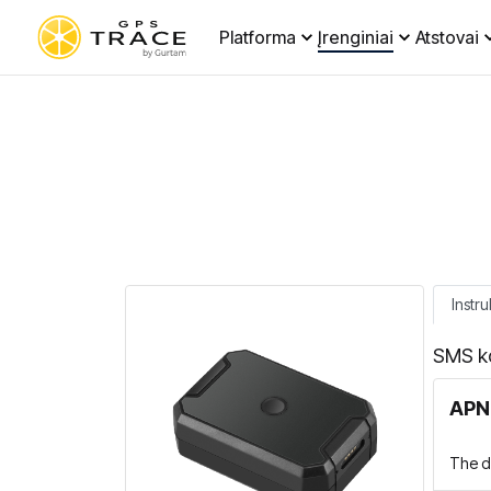
Platforma
Įrenginiai
Atstovai
Instru
SMS k
APN 
The de