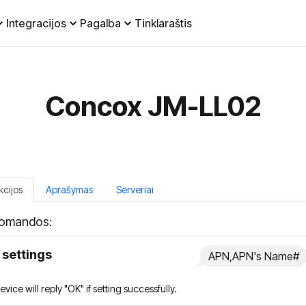
Integracijos
Pagalba
Tinklaraštis
Concox JM-LL02
kcijos
Aprašymas
Serveriai
omandos:
settings
APN,APN's Name#
vice will reply "OK" if setting successfully.