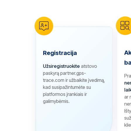
Ak
Registracija
ba
Užsiregistruokite
atstovo
paskyrą partner.gps-
Pr
trace.com ir užbaikite įvedimą,
ne
kad susipažintumėte su
lai
platformos įrankiais ir
ar
galimybėmis.
ner
Išt
suž
kli