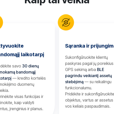
tyvuokite
Sąranka ir prijungi
ndomąjį laikotarpį
Sukonfigūruokite klientų
paskyras pagal jų poreikiu
adėkite savo
30 dienų
GPS sekimą arba
BLE
mokamą bandomąjį
pagrindu veikiantį assetų
kotarpį
— kredito kortelės
stebėjimą
— su reikalingu
 mokėjimo duomenų
funkcionalumu.
eikia.
Pridėkite ir sukonfigūruokit
yrinėkite visas funkcijas ir
objektus, vartus ar assetus
inokite, kaip valdyti
vos keliais paspaudimais.
entus, įrenginius ir planus.