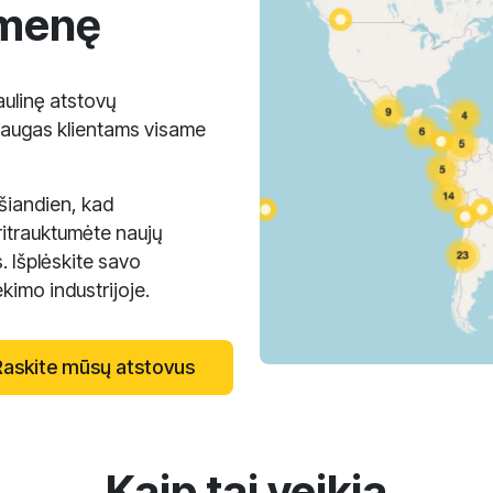
omenę
ulinę atstovų
laugas klientams visame
 šiandien, kad
itrauktumėte naujų
. Išplėskite savo
imo industrijoje.
Raskite mūsų atstovus
Kaip tai veikia