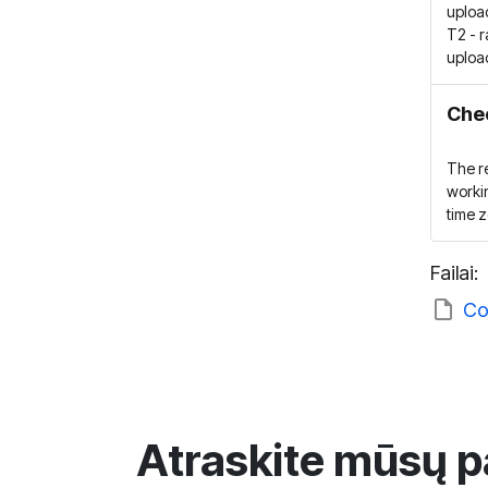
upload
T2 - 
upload
Chec
The r
worki
time z
Failai:
Co
Atraskite mūsų p