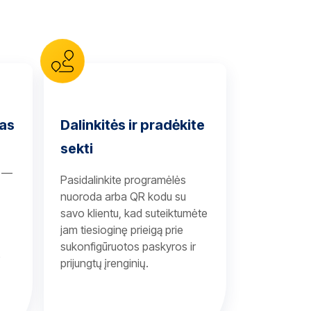
mas
Dalinkitės ir pradėkite
sekti
s —
Pasidalinkite programėlės
nuoroda arba QR kodu su
savo klientu, kad suteiktumėte
jam tiesioginę prieigą prie
sukonfigūruotos paskyros ir
e
prijungtų įrenginių.