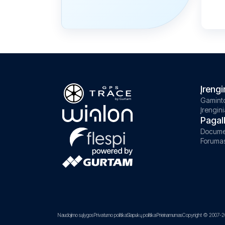
Įrengi
Gaminto
Įrengini
Pagal
Docume
Foruma
Naudojimo sąlygos
Privatumo politika
Slapukų politika
Prieinamumas
Copyright © 2007-2