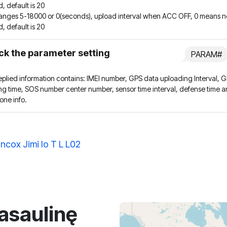
, default is 20
ranges 5-18000 or 0(seconds), upload interval when ACC OFF, 0 means n
, default is 20
k the parameter setting
PARAM#
eplied information contains: IMEI number, GPS data uploading Interval, 
ng time, SOS number center number, sensor time interval, defense time 
one info.
ncox Jimi Io T L L02
asaulinę