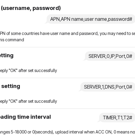
 (username, password)
APN,APN name,user name,password#
PN of some countries have user name and password, you may need to s
his command
etting
SERVER,0,IP,Port,0#
l reply "OK" after set successfully
 setting
SERVER,1,DNS,Port,0#
l reply "OK" after set successfully
ading time interval
TIMER,T1,T2#
ranges 5-18000 or 0(seconds), upload interval when ACC ON, 0 means no