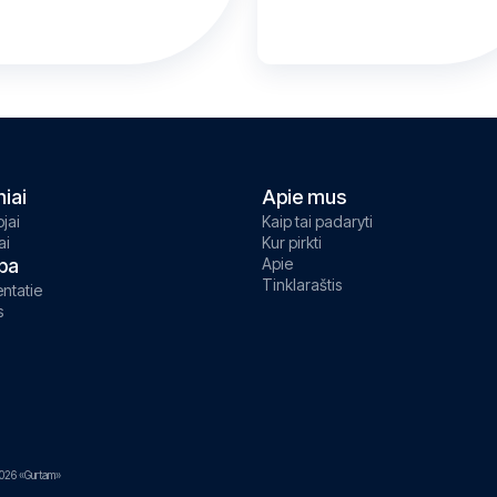
niai
Apie mus
jai
Kaip tai padaryti
ai
Kur pirkti
ba
Apie
Tinklaraštis
ntatie
s
026 «Gurtam»