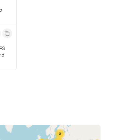
o
GPS
and