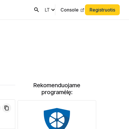
LT
Console
Registruotis
Rekomenduojame
programėlę: