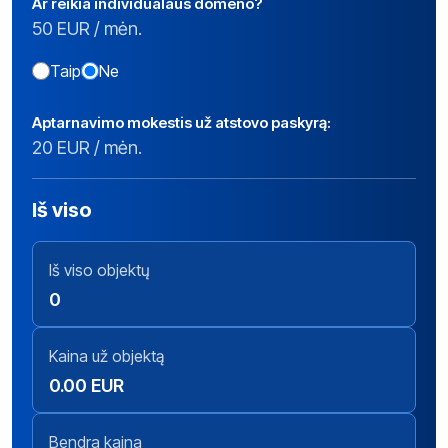
Ar reikia individualaus domeno?
50 EUR / mėn.
Taip
Ne
Aptarnavimo mokestis už atstovo paskyrą:
20 EUR / mėn.
Iš viso
Iš viso objektų
0
Kaina už objektą
0.00 EUR
Bendra kaina