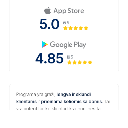
5.0
iš 5
4.85
iš 5
Programa yra graži,
lengva ir sklandi
klientams
ir
prieinama keliomis kalbomis.
Tai
yra būtent tai, ko klientai tikrai nori, nes tai
suteikia jiems
visus privalumus ir paslaugas
konkurencijos tarp įmonių kontekste.