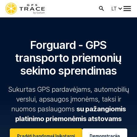
LT
Forguard - GPS
transporto priemonių
sekimo sprendimas
Sukurtas GPS pardavėjams, automobilių
verslui, apsaugos įmonėms, taksi ir
nuomos paslaugoms
su pažangiomis
platinimo priemonėmis atstovams
Pradėti bandomąjį laikotarpį
Demonstracija