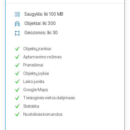
Saugykla: Iki 100 MB
Objektai: Iki 300
Geozonos: Iki 30
Objektų įrankiai
Aptarnavimo režimas
Pranešimai
Objektų įvykiai
Laiko juosta
Google Maps
Tiesioginės vietos dalijimasis
Statistika
Nuotolinės komandos