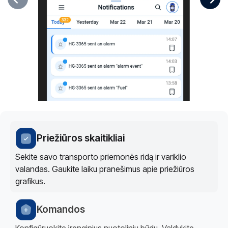
Priežiūros skaitikliai
Sekite savo transporto priemonės ridą ir variklio
valandas. Gaukite laiku pranešimus apie priežiūros
grafikus.
Komandos
Konfigūruokite įrenginius nuotoliniu būdu. Valdykite