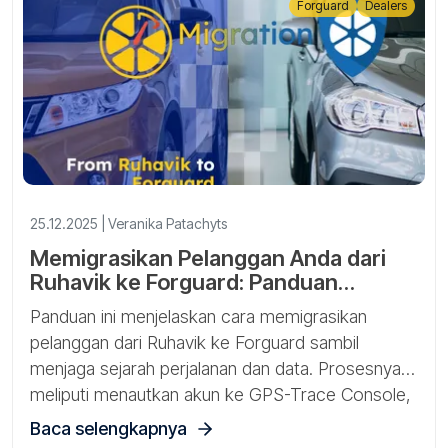
Forguard
Dealers
25.12.2025 | Veranika Patachyts
Memigrasikan Pelanggan Anda dari
Ruhavik ke Forguard: Panduan
Langkah-demi-Langkah
Panduan ini menjelaskan cara memigrasikan
pelanggan dari Ruhavik ke Forguard sambil
menjaga sejarah perjalanan dan data. Prosesnya
meliputi menautkan akun ke GPS-Trace Console,
mengaktifkan mode layanan, dan mentransfer
Baca selengkapnya
unit.