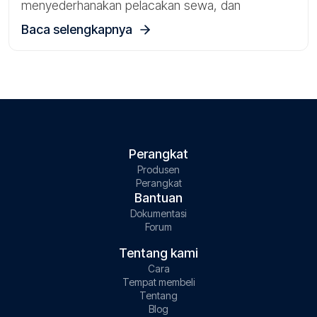
menyederhanakan pelacakan sewa, dan
mendukung skenario penemuan drive-by dengan
Baca selengkapnya
Tags oleh GPS-Trace.
Perangkat
Produsen
Perangkat
Bantuan
Dokumentasi
Forum
Tentang kami
Cara
Tempat membeli
Tentang
Blog