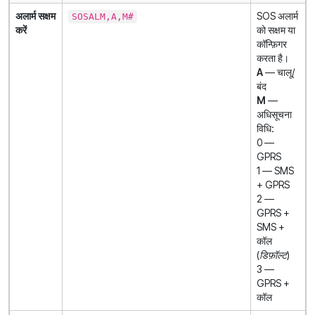
अलार्म सक्षम
SOS अलार्म
SOSALM,A,M#
करें
को सक्षम या
कॉन्फ़िगर
करता है।
A
— चालू/
बंद
M
—
अधिसूचना
विधि:
0 —
GPRS
1 — SMS
+ GPRS
2 —
GPRS +
SMS +
कॉल
(डिफ़ॉल्ट)
3 —
GPRS +
कॉल