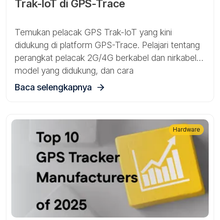
Trak-IoT di GPS-Trace
Temukan pelacak GPS Trak-IoT yang kini
didukung di platform GPS-Trace. Pelajari tentang
perangkat pelacak 2G/4G berkabel dan nirkabel,
model yang didukung, dan cara
mengonfigurasinya dengan cepat menggunakan
Baca selengkapnya
perintah SMS untuk pelacakan kendaraan dan
aset.
Hardware