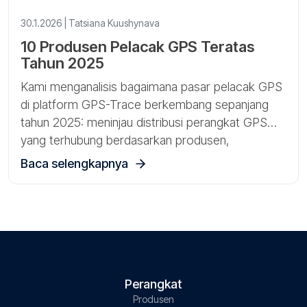
30.1.2026 | Tatsiana Kuushynava
10 Produsen Pelacak GPS Teratas
Tahun 2025
Kami menganalisis bagaimana pasar pelacak GPS
di platform GPS-Trace berkembang sepanjang
tahun 2025: meninjau distribusi perangkat GPS
yang terhubung berdasarkan produsen,
mengidentifikasi merek dan model yang
Baca selengkapnya
pertumbuhannya paling cepat, serta menyoroti
tren utama seperti meningkatnya penggunaan
pelacak 4G dan yang mendukung Bluetooth.
Perangkat
Produsen