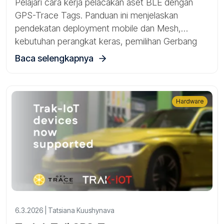
Pelajari cara kerja pelacakan aset BLE dengan
GPS-Trace Tags. Panduan ini menjelaskan
pendekatan deployment mobile dan Mesh,
kebutuhan perangkat keras, pemilihan Gerbang
dan perangkat BLE, serta skenario pelacakan
Baca selengkapnya
aset yang praktis.
Hardware
6.3.2026 | Tatsiana Kuushynava