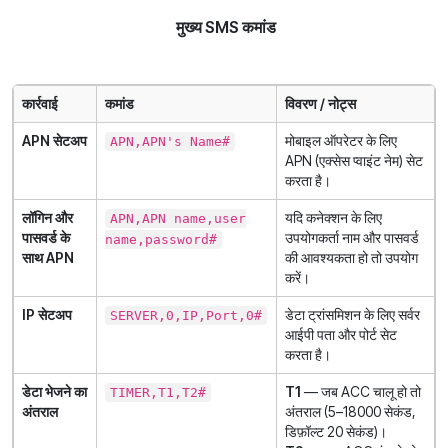
मुख्य SMS कमांड
कार्रवाई
कमांड
विवरण / नोट्स
APN सेटअप
मोबाइल ऑपरेटर के लिए
APN,APN's Name#
APN (एक्सेस प्वाइंट नेम) सेट
करता है।
लॉगिन और
यदि कनेक्शन के लिए
APN,APN name,user
पासवर्ड के
उपयोगकर्ता नाम और पासवर्ड
name,password#
साथ APN
की आवश्यकता हो तो उपयोग
करें।
IP सेटअप
डेटा ट्रांसमिशन के लिए सर्वर
SERVER,0,IP,Port,0#
आईपी पता और पोर्ट सेट
करता है।
डेटा भेजने का
T1
— जब ACC चालू हो तो
TIMER,T1,T2#
अंतराल
अंतराल (5–18000 सेकंड,
डिफ़ॉल्ट 20 सेकंड)।