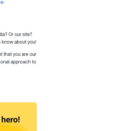
ps-
ia? Or our site?
to know about you!
t that you are our
sonal approach to