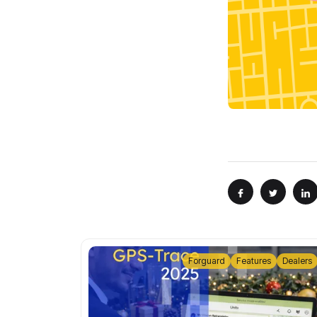
Forguard
Features
Dealers