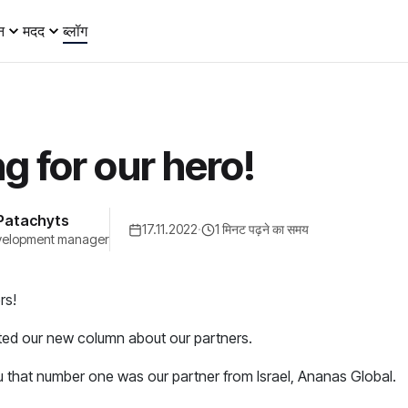
न
मदद
ब्लॉग
g for our hero!
Patachyts
17.11.2022
·
1 मिनट पढ़ने का समय
velopment manager
rs!
ted our new column about our partners.
 that number one was our partner from Israel, Ananas Global.