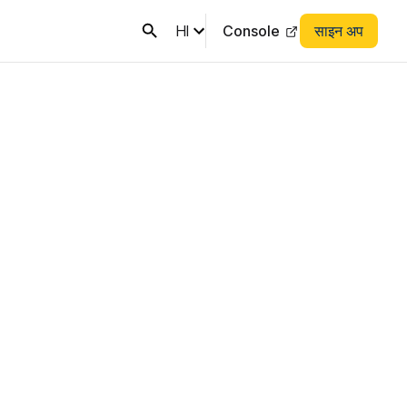
HI
Console
साइन अप