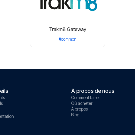
Trakm8 Gateway
#common
eils
À propos de nous
nts
Comment faire
ls
Où acheter
À propos
Blog
ntation