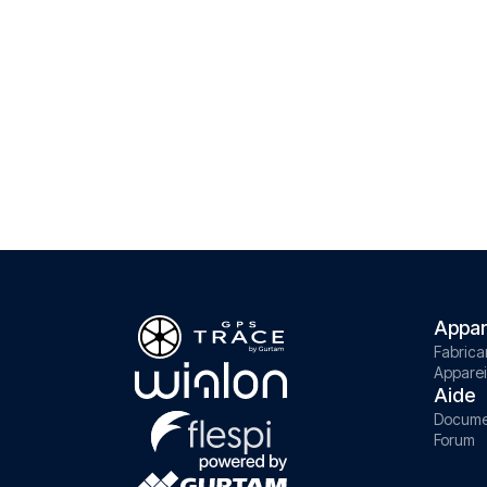
Appar
Fabrica
Apparei
Aide
Docume
Forum