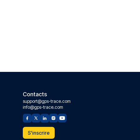
Contacts
support@gps-trace.com
info@gps-trace.com
S'inscrire