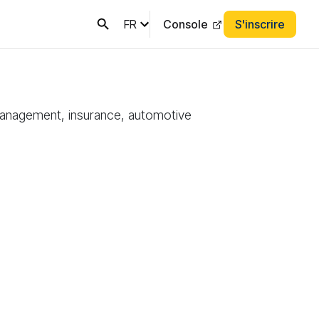
FR
Console
S'inscrire
anagement, insurance, automotive