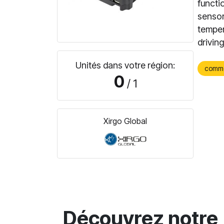
functio
sensor
temper
drivin
Unités dans votre région:
comm
0
/ 1
Xirgo Global
Découvrez notre