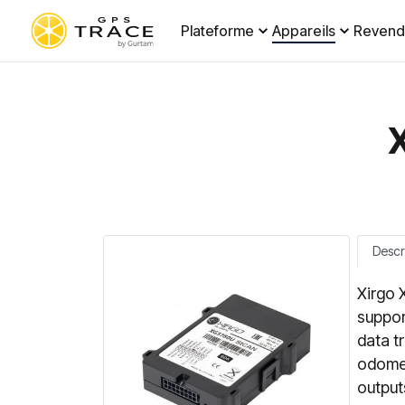
Plateforme
Appareils
Revend
Descr
Xirgo 
suppor
data t
odomete
output