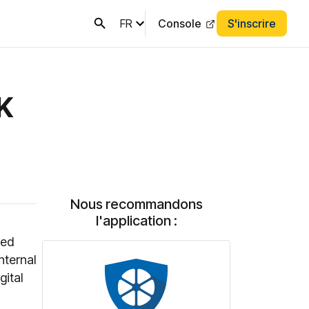
FR
Console
S'inscrire
K
Nous recommandons
l'application :
sed
nternal
gital