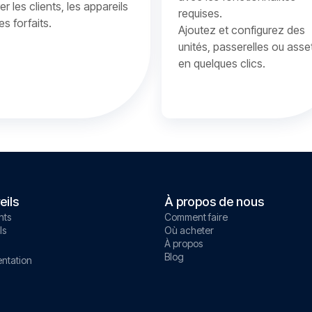
er les clients, les appareils
requises.
les forfaits.
Ajoutez et configurez des
unités, passerelles ou asse
en quelques clics.
eils
À propos de nous
nts
Comment faire
ls
Où acheter
À propos
Blog
ntation