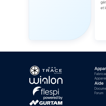
gér
et 
Appar
Fabrica
Apparei
Aide
Docume
Forum