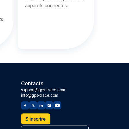
appareils connectés.
ts
Contacts
support@gps-trace.com
info@gps-trace.com
S'inscrire