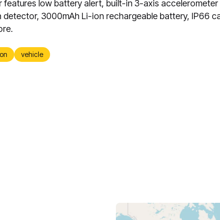
r features low battery alert, built-in 3-axis accelerometer
 detector, 3000mAh Li-ion rechargeable battery, IP66 ca
re.
on
vehicle