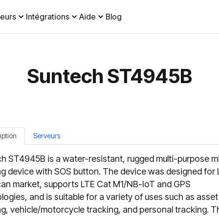
eurs
Intégrations
Aide
Blog
Suntech ST4945B
iption
Serveurs
h ST4945B is a water-resistant, rugged multi-purpose mi
ng device with SOS button. The device was designed for 
an market, supports LTE Cat M1/NB-IoT and GPS
logies, and is suitable for a variety of uses such as asset
ng, vehicle/motorcycle tracking, and personal tracking. T