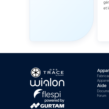
gér
et 
Appar
Fabrica
Apparei
Aide
Docume
Forum