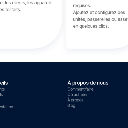
er les clients, les appareils
requises.
les forfaits.
Ajoutez et configurez des
unités, passerelles ou asse
en quelques clics.
eils
À propos de nous
nts
Comment faire
ls
Où acheter
À propos
Blog
ntation