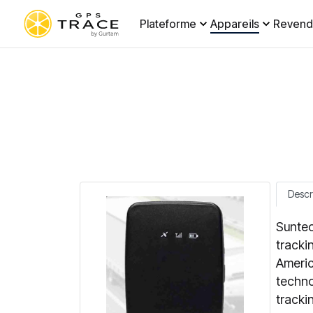
Plateforme
Appareils
Revend
Descr
Suntec
tracki
Americ
techno
tracki