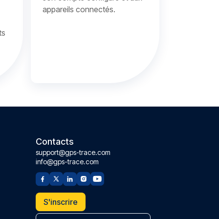
appareils connectés.
ts
Contacts
support@gps-trace.com
info@gps-trace.com
S'inscrire