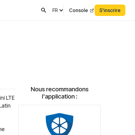
FR
Console
S'inscrire
Nous recommandons
l'application :
ni LTE
Latin
he