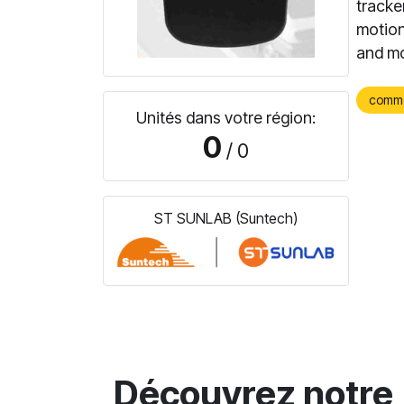
tracke
motion
and mo
comm
Unités dans votre région:
0
/ 0
ST SUNLAB (Suntech)
Découvrez notre