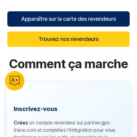
Apparaître sur la carte des revendeurs
Trouvez nos revendeurs
Comment ça marche
reCAPTCHA verification
Inscrivez-vous
Créez
un compte revendeur sur partner.gps-
trace.com et complétez l'intégration pour vous