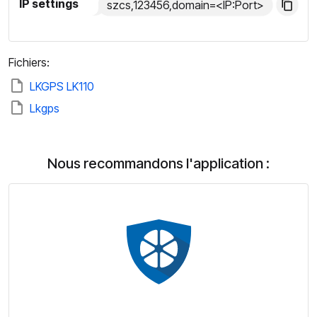
IP settings
szcs,123456,domain=<IP:Port>
Fichiers:
LKGPS LK110
Lkgps
Nous recommandons l'application :