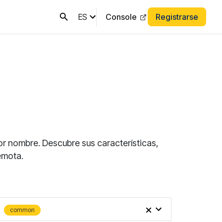
ES
Console
Registrarse
por nombre. Descubre sus características,
emota.
common