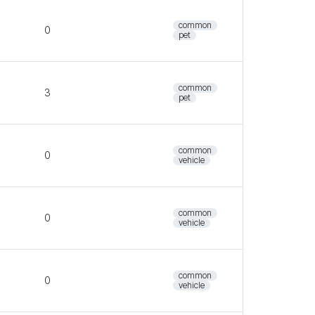
common
0
pet
common
3
pet
common
0
vehicle
common
0
vehicle
common
0
vehicle