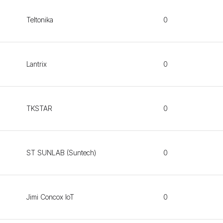
Teltonika
0
Lantrix
0
TKSTAR
0
ST SUNLAB (Suntech)
0
Jimi Concox IoT
0