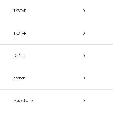
TKSTAR
0
TKSTAR
0
CalAmp
0
iStartek
0
Mystic Parrot
0