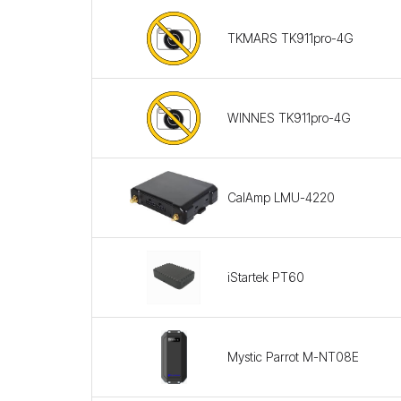
TKMARS TK911pro-4G
WINNES TK911pro-4G
CalAmp LMU-4220
iStartek PT60
Mystic Parrot M-NT08E