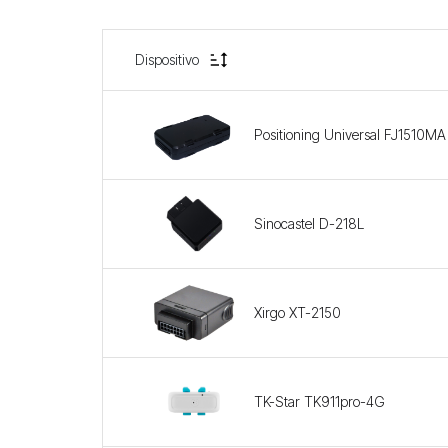
Dispositivo
Positioning Universal FJ1510MA
Sinocastel D-218L
Xirgo XT-2150
TK-Star TK911pro-4G