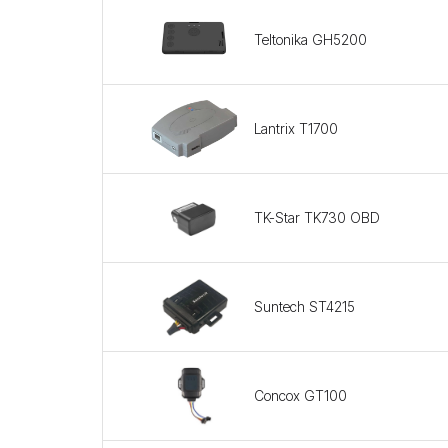
Teltonika GH5200
Lantrix T1700
TK-Star TK730 OBD
Suntech ST4215
Concox GT100