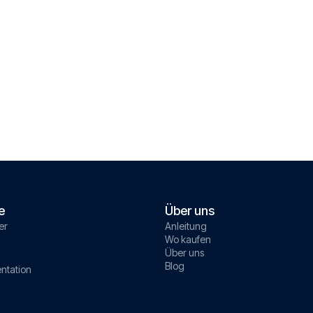
e
Über uns
er
Anleitung
Wo kaufen
Über uns
Blog
ntation