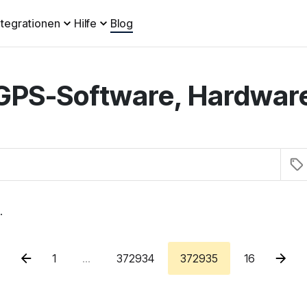
ntegrationen
Hilfe
Blog
 GPS-Software, Hardwar
.
1
...
372934
372935
16