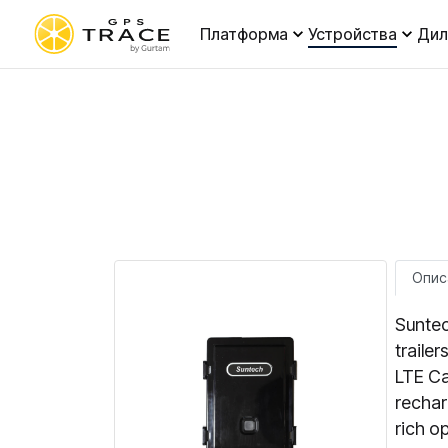
Платформа
Устройства
Ди
Опис
Suntec
traile
LTE Ca
rechar
rich o