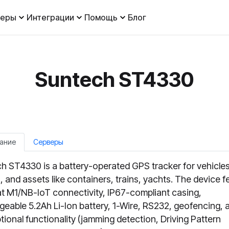
леры
Интеграции
Помощь
Блог
Suntech ST4330
ание
Серверы
h ST4330 is a battery-operated GPS tracker for vehicles
rs, and assets like containers, trains, yachts. The device f
t M1/NB-IoT connectivity, IP67-compliant casing,
geable 5.2Ah Li-Ion battery, 1-Wire, RS232, geofencing, 
ptional functionality (jamming detection, Driving Pattern