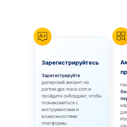
reCAPTCHA verification
А
Зарегистрируйтесь
п
Зарегистрируйте
дилерский аккаунт на
На
partner.gps-trace.com и
бе
пройдите онбординг, чтобы
пе
познакомиться с
ка
инструментами и
да
возможностями
Из
платформы.
уз