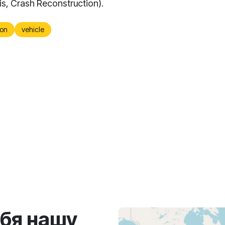
is, Crash Reconstruction).
on
vehicle
ебя нашу