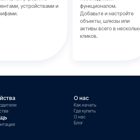
иентами, устройствами и
функционалом.
рифами.
Добавьте и настройте
объекты, шлюзы или
активы всего в нескольк
кликов.
йства
О нас
одители
Как начать
ства
Где купить
щь
О нас
Блог
нтация