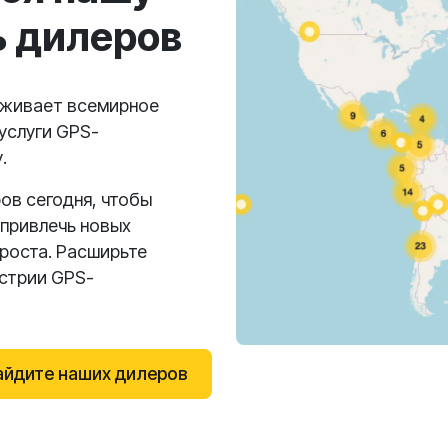
ь дилеров
рживает всемирное
услуги GPS-
.
ов сегодня, чтобы
 привлечь новых
роста. Расширьте
устрии GPS-
айдите наших дилеров