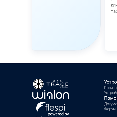
кл
та
Устро
Произв
Устрой
Помо
Докуме
Форум