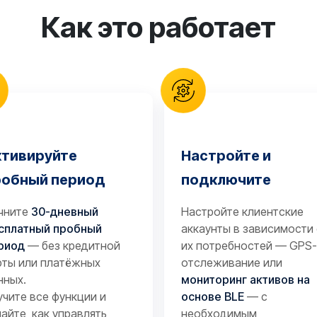
Как это работает
ктивируйте
Настройте и
робный период
подключите
чните
30-дневный
Настройте клиентские
сплатный пробный
аккаунты в зависимости
риод
— без кредитной
их потребностей — GPS-
рты или платёжных
отслеживание или
нных.
мониторинг активов на
учите все функции и
основе BLE
— с
найте, как управлять
необходимым