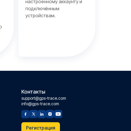
настроенному аккаунту и
подключённым
устройствам.
о
Контакты
support@gps-trace.com
info@gps-trace.com
Регистрация