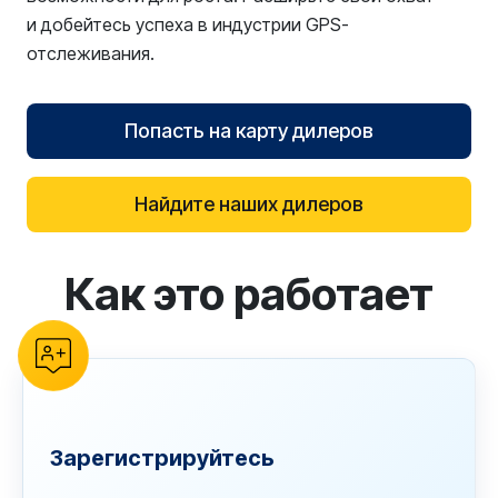
и добейтесь успеха в индустрии GPS-
отслеживания.
Попасть на карту дилеров
Найдите наших дилеров
Как это работает
reCAPTCHA verification
Зарегистрируйтесь