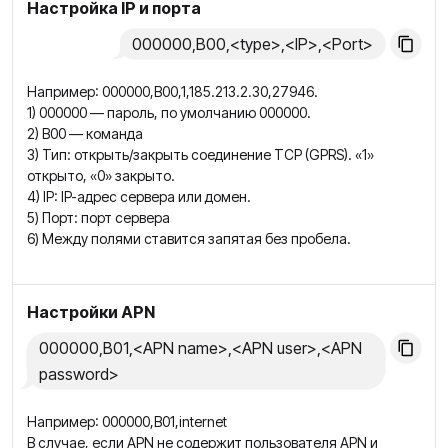
Настройка IP и порта
000000,B00,<type>,<IP>,<Port>
Например: 000000,B00,1,185.213.2.30,27946.
1) 000000 — пароль, по умолчанию 000000.
2) B00 — команда
3) Тип: открыть/закрыть соединение TCP (GPRS). «1»
открыто, «0» закрыто.
4) IP: IP-адрес сервера или домен.
5) Порт: порт сервера
6) Между полями ставится запятая без пробела.
Настройки APN
000000,B01,<APN name>,<APN user>,<APN
password>
Например: 000000,B01,internet
В случае, если APN не содержит пользователя APN и