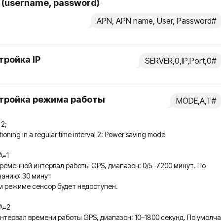
 (username, password)
APN, APN name, User, Password#
тройкa IP
SERVER,0,IP,Port,0#
тройка режима работы
MODE,A,T#
 2;
itioning in a regular time interval 2: Power saving mode
A=1
ременной интервал работы GPS, диапазон: 0/5–7200 минут. По
анию: 30 минут
м режиме сенсор будет недоступен.
A=2
нтервал времени работы GPS, диапазон: 10–1800 секунд. По умолч