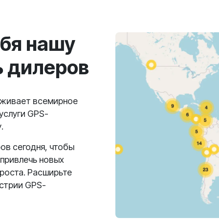
ебя нашу
ь дилеров
рживает всемирное
услуги GPS-
.
ов сегодня, чтобы
 привлечь новых
роста. Расширьте
устрии GPS-