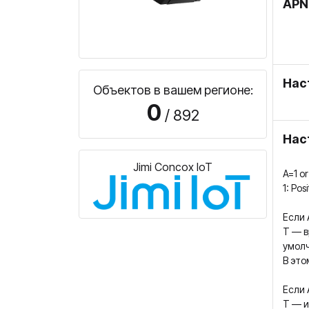
APN
Нас
Объектов в вашем регионе:
0
/ 892
Нас
Jimi Concox IoT
A=1 or
1: Pos
Если 
T — в
умолч
В это
Если 
T — и