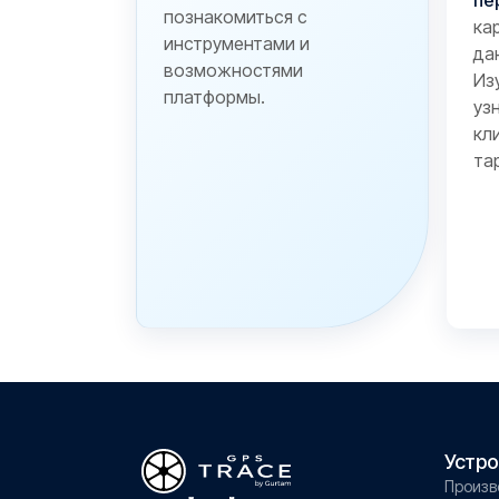
пе
познакомиться с
ка
инструментами и
да
возможностями
Из
платформы.
уз
кл
та
Устро
Произв