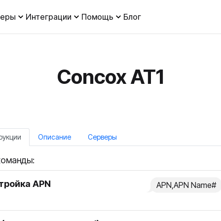
леры
Интеграции
Помощь
Блог
Concox AT1
рукции
Описание
Серверы
оманды:
тройка APN
APN,APN Name#