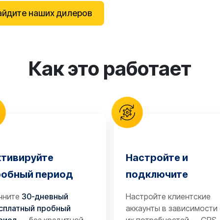
айдите наших дилеров
Как это работает
ктивируйте
Настройте и
робный период
подключите
чните
30-дневный
Настройте клиентские
сплатный пробный
аккаунты в зависимости