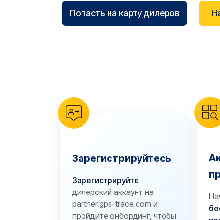
Попасть на карту дилеров
Н
reCAPTCHA verification
А
Зарегистрируйтесь
п
Зарегистрируйте
дилерский аккаунт на
На
partner.gps-trace.com и
бе
пройдите онбординг, чтобы