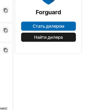
Forguard
Стать дилером
Найти дилера
анию: