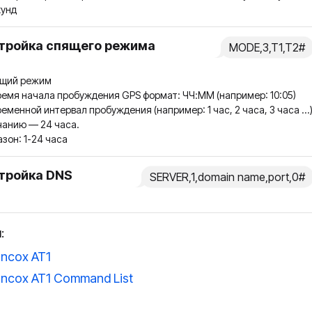
кунд
тройка спящего режима
MODE,3,T1,T2#
ящий режим
ремя начала пробуждения GPS формат: ЧЧ:ММ (например: 10:05)
ременной интервал пробуждения (например: 1 час, 2 часа, 3 часа ...)
анию — 24 часа.
зон: 1-24 часа
тройка DNS
SERVER,1,domain name,port,0#
:
ncox AT1
ncox AT1 Command List