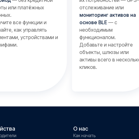
риод
— без кредитной
их потребностей — GPS-
рты или платёжных
отслеживание или
нных.
мониторинг активов на
учите все функции и
основе BLE
— с
найте, как управлять
необходимым
иентами, устройствами и
функционалом.
рифами.
Добавьте и настройте
объекты, шлюзы или
активы всего в нескольк
кликов.
йства
О нас
одители
Как начать