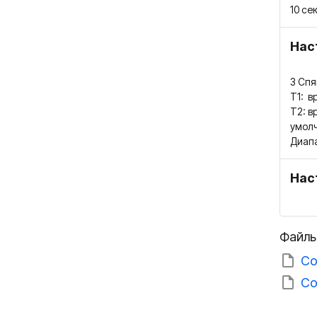
10 се
Нас
3 Сп
T1: в
T2: в
умолч
Диапа
Нас
Файлы
Co
Co