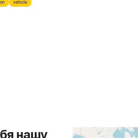
on
vehicle
ебя нашу