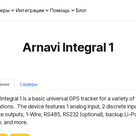
леры
Интеграции
Помощь
Блог
Arnavi Integral 1
ание
Серверы
Integral 1 is a basic universal GPS tracker for a variety of
ations. The device features 1 analog input, 2 discrete inpu
te outputs, 1-Wire, RS485, RS232 (optional), backup Li-P
y, and more.