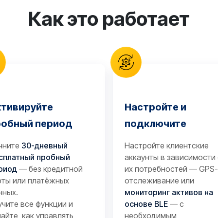
Как это работает
ктивируйте
Настройте и
робный период
подключите
чните
30-дневный
Настройте клиентские
сплатный пробный
аккаунты в зависимости
риод
— без кредитной
их потребностей — GPS-
рты или платёжных
отслеживание или
нных.
мониторинг активов на
учите все функции и
основе BLE
— с
найте, как управлять
необходимым