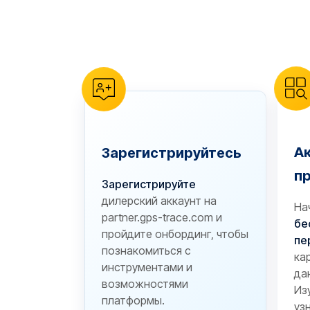
reCAPTCHA verification
А
Зарегистрируйтесь
п
Зарегистрируйте
дилерский аккаунт на
На
partner.gps-trace.com и
бе
пройдите онбординг, чтобы
пе
познакомиться с
ка
инструментами и
да
возможностями
Из
платформы.
уз