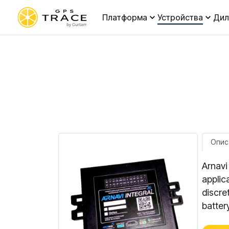
Платформа
Устройства
Ди
Опис
Arnavi 
applic
discre
batter