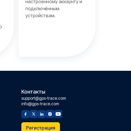
настроенному аккаунту и
подключённым
устройствам.
о
Контакты
support@gps-trace.com
info@gps-trace.com
Регистрация