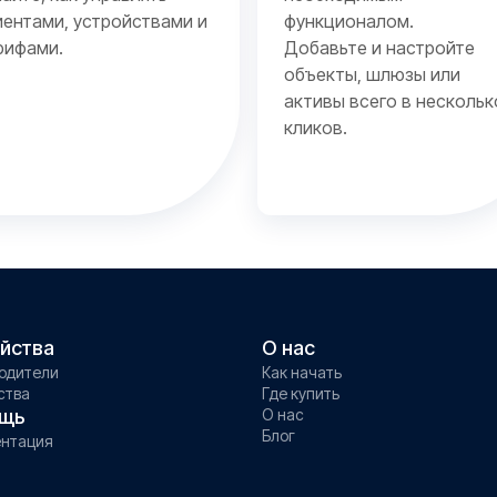
иентами, устройствами и
функционалом.
рифами.
Добавьте и настройте
объекты, шлюзы или
активы всего в нескольк
кликов.
йства
О нас
одители
Как начать
ства
Где купить
щь
О нас
Блог
нтация