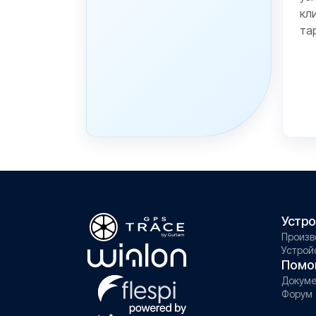
кл
та
Устро
Произв
Устрой
Помо
Докуме
Форум