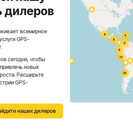
ь дилеров
рживает всемирное
услуги GPS-
.
ов сегодня, чтобы
 привлечь новых
роста. Расширьте
устрии GPS-
айдите наших дилеров