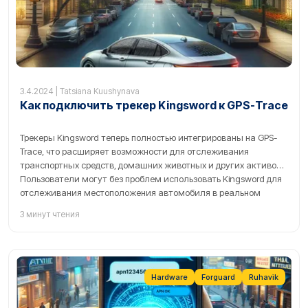
3.4.2024 | Tatsiana Kuushynava
Как подключить трекер Kingsword к GPS-Trace
Трекеры Kingsword теперь полностью интегрированы на GPS-
Trace, что расширяет возможности для отслеживания
транспортных средств, домашних животных и других активов.
Пользователи могут без проблем использовать Kingsword для
отслеживания местоположения автомобиля в реальном
времени, просмотра событий и получения уведомлений о
3 минут чтения
необходимости техобслуживания на платформе GPS-Trace.
Hardware
Forguard
Ruhavik