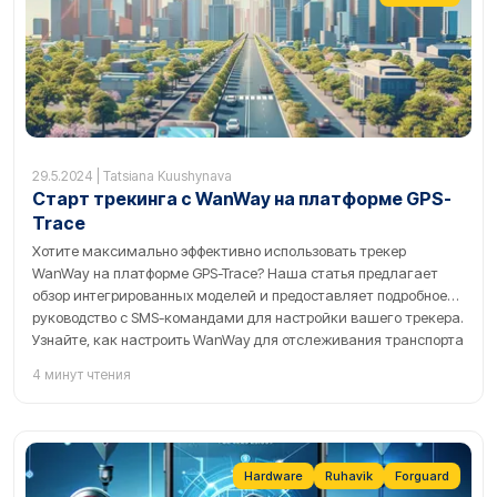
29.5.2024 | Tatsiana Kuushynava
Старт трекинга с WanWay на платформе GPS-
Trace
Хотите максимально эффективно использовать трекер
WanWay на платформе GPS-Trace? Наша статья предлагает
обзор интегрированных моделей и предоставляет подробное
руководство с SMS-командами для настройки вашего трекера.
Узнайте, как настроить WanWay для отслеживания транспорта
или другого имущества с помощью приложений Ruhavik,
4 минут чтения
Petovik или Forguard, и начните управлять вашими активами
более эффективно сегодня!
Hardware
Ruhavik
Forguard