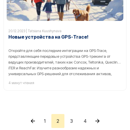
20.12.2023 | Tatsiana Kuushynava
Новые устройства на GPS-Trace!
Откройте для себя последние интеграции на GPS-Trace,
представляющие передовые устройства GPS-трекинга от
ведущих производителей, таких как Concox, Teltonika, Queclink,
iTER и ReachFar. Изучите разнообразие надежных и
универсальных GPS-решений для отслеживания активов,
мониторинга транспортных средств и обеспечения личной
4 минут чтения
безопасности, все на расширяющейся платформе GPS-Trace.
1
2
3
4