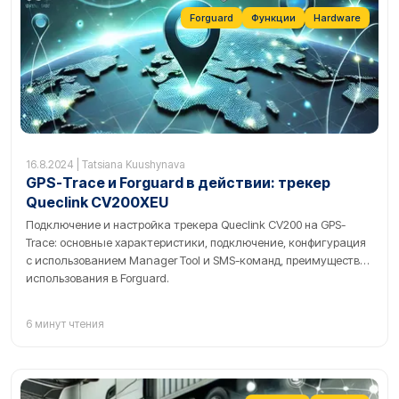
получать уведомления и даже удаленно блокировать или
Forguard
Функции
Hardware
разблокировать двигатели, чтобы предотвратить кражу.
Изучите подробные инструкции по подключению на нашем
сайте и улучшите свой опыт отслеживания с GPS-Trace.
16.8.2024 | Tatsiana Kuushynava
GPS-Trace и Forguard в действии: трекер
Queclink CV200XEU
Подключение и настройка трекера Queclink CV200 на GPS-
Trace: основные характеристики, подключение, конфигурация
с использованием Manager Tool и SMS-команд, преимущества
использования в Forguard.
6 минут чтения