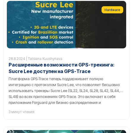
Hardware
28.8.2024 | Tatsiana Kuushynava
Расширенные возможности GPS-трекинга:
Sucre Lee доступен на GPS-Trace
Платформа GPS-Trace теперь поддерживает полную
интеграцию с протоколом Sucre Lee, что позволяет бесшовно
использовать трекеры Sucre Lee (SL22, SL24, SL28, SL42, SL44,
SL48) во всех приложениях GPS-Trace. Это включает в себя
приложение Forguard для бизнес-распределения и
строительства, Ruhavik для отслеживания частных
3 минут чтения
автомобилей и имущества, и Petovikдля отслеживания
домашних животных.С трекерами Sucre Lee пользователи
могут отслеживать автомобили, велосипеды, скутеры и
многое другое в реальном времени, создавать геозоны,