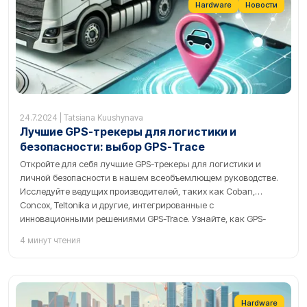
Hardware
Новости
24.7.2024 | Tatsiana Kuushynava
Лучшие GPS-трекеры для логистики и
безопасности: выбор GPS-Trace
Откройте для себя лучшие GPS-трекеры для логистики и
личной безопасности в нашем всеобъемлющем руководстве.
Исследуйте ведущих производителей, таких как Coban,
Concox, Teltonika и другие, интегрированные с
инновационными решениями GPS-Trace. Узнайте, как GPS-
отслеживание может улучшить управление автопарком,
4 минут чтения
оптимизировать маршруты доставки и обеспечить
безопасность близких. Читайте сейчас для получения
экспертных знаний и рекомендаций от лидеров отрасли.
Hardware