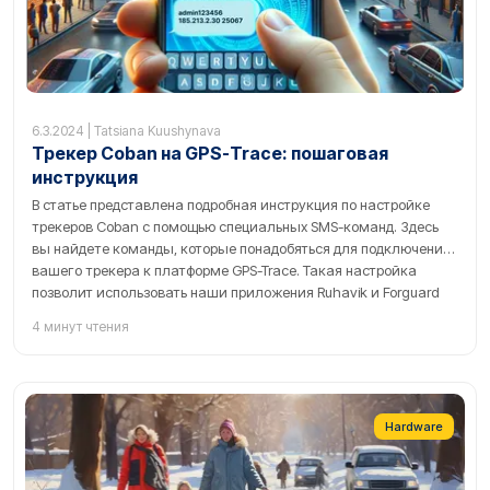
6.3.2024 | Tatsiana Kuushynava
Трекер Coban на GPS-Trace: пошаговая
инструкция
В статье представлена подробная инструкция по настройке
трекеров Coban с помощью специальных SMS-команд. Здесь
вы найдете команды, которые понадобяться для подключения
вашего трекера к платформе GPS-Trace. Такая настройка
позволит использовать наши приложения Ruhavik и Forguard
для эффективного отслеживания и мониторинга ваших
4 минут чтения
транспортных средств и других активов.
Hardware