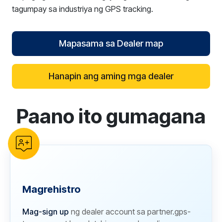
tagumpay sa industriya ng GPS tracking.
Mapasama sa Dealer map
Hanapin ang aming mga dealer
Paano ito gumagana
reCAPTCHA verification
Magrehistro
Mag-sign up
ng dealer account sa partner.gps-