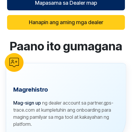
Mapasama sa Dealer map
Hanapin ang aming mga dealer
Paano ito gumagana
reCAPTCHA verification
Magrehistro
Mag-sign up
ng dealer account sa partner.gps-
trace.com at kumpletuhin ang onboarding para
maging pamilyar sa mga tool at kakayahan ng
platform.