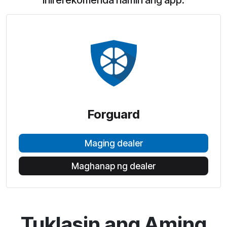
Inirerekomenda namin ang app:
Forguard
Maging dealer
Maghanap ng dealer
Tuklasin ang Aming