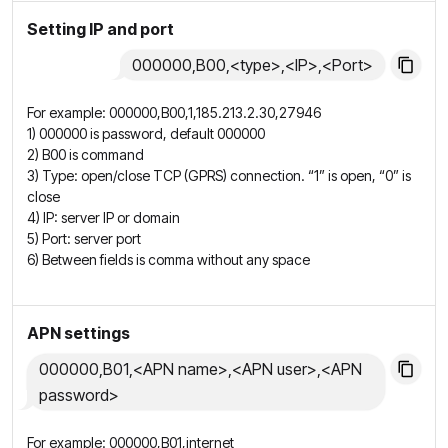
Setting IP and port
000000,B00,<type>,<IP>,<Port>
For example: 000000,B00,1,185.213.2.30,27946
1) 000000 is password, default 000000
2) B00 is command
3) Type: open/close TCP (GPRS) connection. “1” is open, “0” is
close
4) IP: server IP or domain
5) Port: server port
6) Between fields is comma without any space
APN settings
000000,B01,<APN name>,<APN user>,<APN
password>
For example: 000000,B01,internet