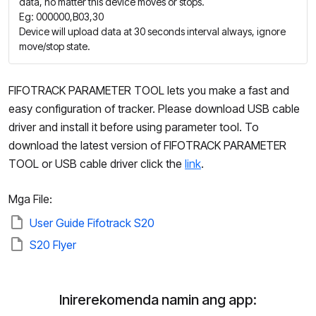
data, no matter this device moves or stops.
Eg: 000000,B03,30
Device will upload data at 30 seconds interval always, ignore
move/stop state.
FIFOTRACK PARAMETER TOOL lets you make a fast and
easy configuration of tracker. Please download USB cable
driver and install it before using parameter tool. To
download the latest version of FIFOTRACK PARAMETER
TOOL or USB cable driver click the
link
.
Mga File:
User Guide Fifotrack S20
S20 Flyer
Inirerekomenda namin ang app: