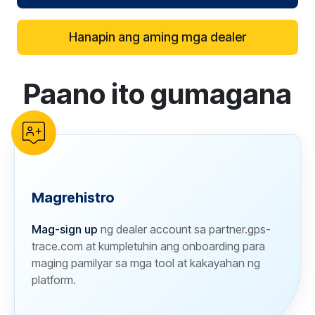
Hanapin ang aming mga dealer
Paano ito gumagana
reCAPTCHA verification
Magrehistro
Mag-sign up
ng dealer account sa partner.gps-
trace.com at kumpletuhin ang onboarding para
maging pamilyar sa mga tool at kakayahan ng
platform.