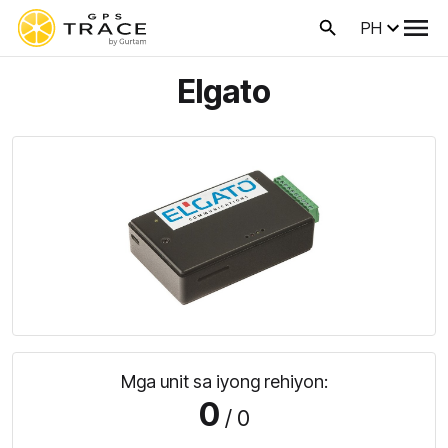
PH
Elgato
Mga unit sa iyong rehiyon:
0
/ 0