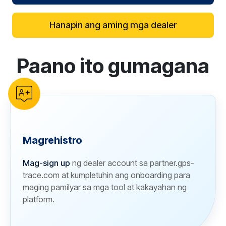
Hanapin ang aming mga dealer
Paano ito gumagana
reCAPTCHA verification
Magrehistro
Mag-sign up
ng dealer account sa partner.gps-
trace.com at kumpletuhin ang onboarding para
maging pamilyar sa mga tool at kakayahan ng
platform.