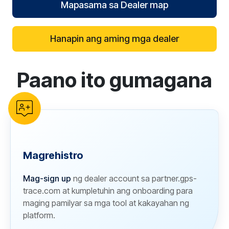
Mapasama sa Dealer map
Hanapin ang aming mga dealer
Paano ito gumagana
reCAPTCHA verification
Magrehistro
Mag-sign up
ng dealer account sa partner.gps-
trace.com at kumpletuhin ang onboarding para
maging pamilyar sa mga tool at kakayahan ng
platform.