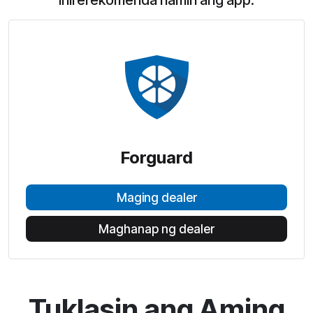
Inirerekomenda namin ang app:
Forguard
Maging dealer
Maghanap ng dealer
Tuklasin ang Aming