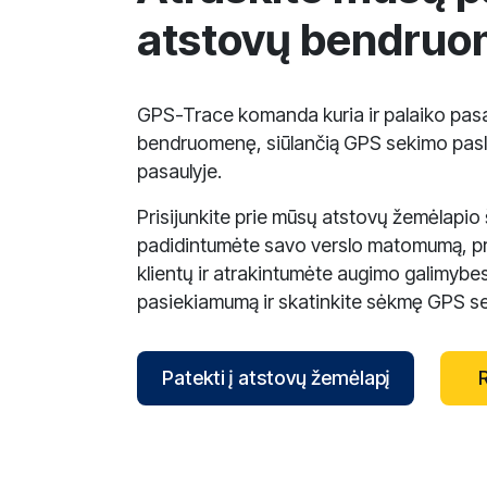
atstovų bendru
GPS-Trace komanda kuria ir palaiko pasa
bendruomenę, siūlančią GPS sekimo pas
pasaulyje.
Prisijunkite prie mūsų atstovų žemėlapio
padidintumėte savo verslo matomumą, pr
klientų ir atrakintumėte augimo galimybes
pasiekiamumą ir skatinkite sėkmę GPS sek
Patekti į atstovų žemėlapį