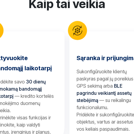
Kaip tai veikia
tyvuokite
Sąranka ir prijungi
ndomąjį laikotarpį
Sukonfigūruokite klientų
paskyras pagal jų poreikiu
adėkite savo
30 dienų
GPS sekimą arba
BLE
mokamą bandomąjį
pagrindu veikiantį assetų
kotarpį
— kredito kortelės
stebėjimą
— su reikalingu
 mokėjimo duomenų
funkcionalumu.
eikia.
Pridėkite ir sukonfigūruokit
yrinėkite visas funkcijas ir
objektus, vartus ar assetus
inokite, kaip valdyti
vos keliais paspaudimais.
entus, įrenginius ir planus.