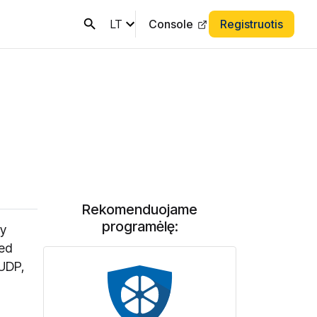
LT
Console
Registruotis
Rekomenduojame
programėlę:
vy
ded
 UDP,