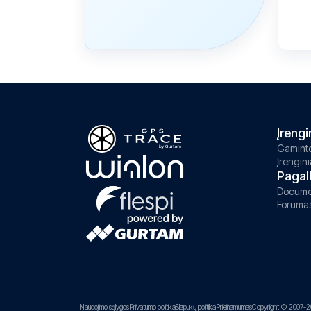
Įrengi
Gaminto
Įrengini
Pagal
Docume
Foruma
Naudojimo sąlygos
Privatumo politika
Slapukų politika
Prieinamumas
Copyright © 2007-2