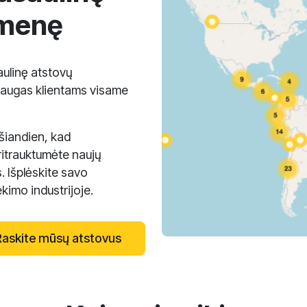
omenę
ulinę atstovų
laugas klientams visame
 šiandien, kad
itrauktumėte naujų
. Išplėskite savo
imo industrijoje.
Raskite mūsų atstovus