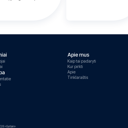
niai
Apie mus
jai
Kaip tai padaryti
ai
Kur pirkti
ba
Apie
Tinklaraštis
ntatie
s
026 «Gurtam»