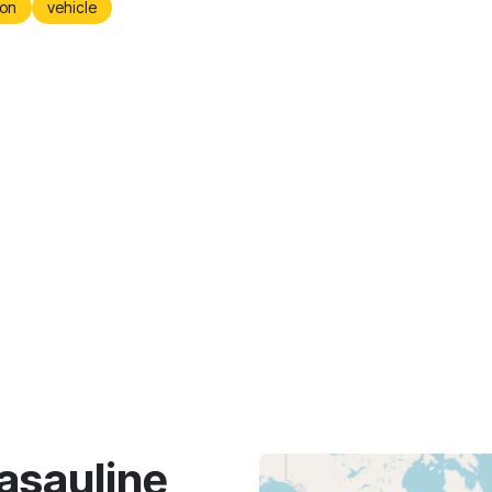
on
vehicle
asaulinę