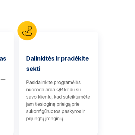
mas
Dalinkitės ir pradėkite
sekti
s —
Pasidalinkite programėlės
nuoroda arba QR kodu su
savo klientu, kad suteiktumėte
jam tiesioginę prieigą prie
sukonfigūruotos paskyros ir
e
prijungtų įrenginių.