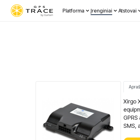
Platforma
Įrenginiai
Atstovai
Apra
Xirgo 
equipm
GPRS a
SMS, a