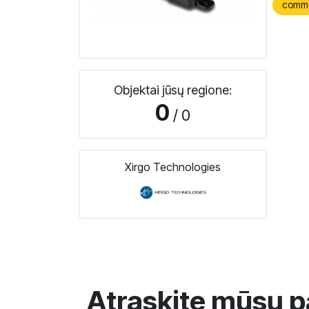
comm
Objektai jūsų regione:
0
/ 0
Xirgo Technologies
Atraskite mūsų p