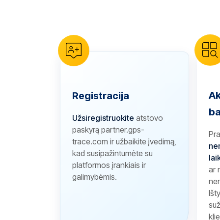
reCAPTCHA verification
Ak
Registracija
ba
Užsiregistruokite
atstovo
paskyrą partner.gps-
Pr
trace.com ir užbaikite įvedimą,
ne
kad susipažintumėte su
lai
platformos įrankiais ir
ar
galimybėmis.
ner
Išt
suž
kli